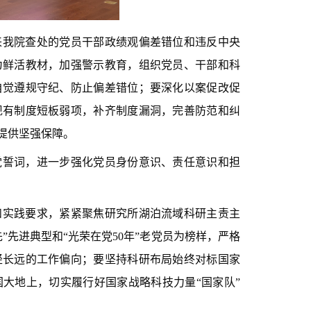
我院查处的党员干部政绩观偏差错位和违反中央
为鲜活教材，加强警示教育，组织党员、干部和科
自觉遵规守纪、防止偏差错位；要深化以案促改促
现有制度短板弱项，补齐制度漏洞，完善防范和纠
提供坚强保障。
誓词，进一步强化党员身份意识、责任意识和担
实践要求，紧紧聚焦研究所湖泊流域科研主责主
先进典型和“光荣在党50年”老党员为榜样，严格
轻长远的工作偏向；要坚持科研布局始终对标国家
大地上，切实履行好国家战略科技力量“国家队”