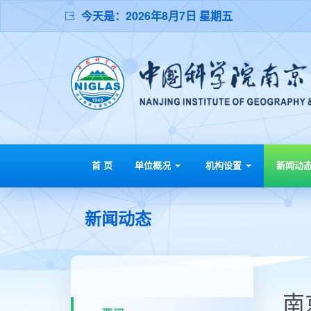
今天是：
2026年8月7日 星期五
首 页
单位概况
机构设置
新闻动
新闻动态
南