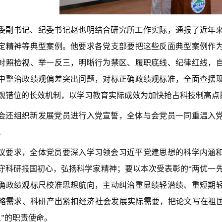
书记、纪委书记赵也明结合研究所工作实际，通报了近年来
定精神等典型案例。他要求各党支部要把这些反面典型案例作
对照检视、举一反三，明晰行为禁区、履职底线、纪律红线，
中整治政绩观偏差突出问题，对标正确政绩观标准，全面查摆
观错位的长效机制，以学习教育实际成效为加快抢占
科技制高点
组织新发展党员进行入党宣誓，全体与会党员一同重温入党
。
求，全体党员要深入学习领会习近平党建思想的科学内涵和
守科研报国初心，弘扬科学家精神；要以本次受表彰的“两优一先”
确政绩观标尺校准思想航向，主动纠治重显绩轻潜绩、重短期
略需求、科研产出紧扣经济社会发展实际需要，把论文写在祖国
人
”
的职责使命。