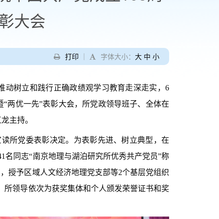
表彰大会
打印
｜
字体大小：
大
中
小
推动树立和践行正确政绩观学习教育走深走实，6
暨“两优一先”表彰大会，所党政领导班子、全体在
江龙主持。
读所党委表彰决定。为表彰先进、树立典型，在
1名同志“南京地理与湖泊研究所优秀共产党员”称
号，授予区域人文经济地理党支部等2个基层党组织
式，所领导依次为获奖集体和个人颁发荣誉证书和奖