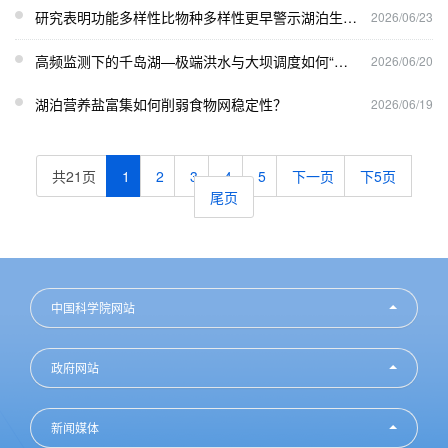
研究表明功能多样性比物种多样性更早警示湖泊生态系统退化
2026/06/23
高频监测下的千岛湖—极端洪水与大坝调度如何“联手”改写蓝藻命运
2026/06/20
湖泊营养盐富集如何削弱食物网稳定性？
2026/06/19
共21页
1
2
3
4
5
下一页
下5页
尾页
中国科学院网站
政府网站
新闻媒体