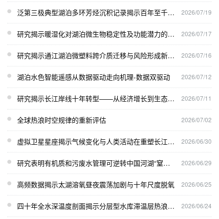
泛第三极典型湖泊多环芳烃沉积记录揭示百年至千年尺度人类活动历史
2026/07/19
研究揭示暖湿化对湖泊微生物稳定性及功能潜力的影响
2026/07/17
研究揭示通江湖泊微塑料跨介质迁移与风险形成新机制
2026/07/16
湖泊水色智能遥感从数据驱动走向机理-数据双驱动
2026/07/12
研究揭示长江岸线十年转型——从经济增长到生态保护绿色发展
2026/07/11
全球热浪时空规律的重新评估
2026/07/02
虚拟卫星星座揭示气候变化与人类活动在重塑长江十年浊度格局中的拮抗作用
2026/06/30
研究表明有机质和污废水管理可逆转中国河湖“窒息”危机
2026/06/29
高频数据揭示太湖溶氧昼夜震荡加剧与十年尺度脱氧
2026/06/25
四十年全水深温度剖面揭示分层型水库滞温层热浪的形成机制
2026/06/24