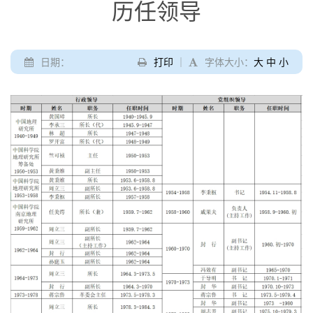
历任领导
日期：
打印
｜
字体大小：
大
中
小