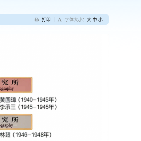
打印
｜
字体大小：
大
中
小