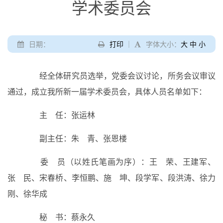
学术委员会
日期：
打印
｜
字体大小：
大
中
小
经全体研究员选举，党委会议讨论，所务会议审议
通过，成立我所新一届学术委员会，具体人员名单如下：
主 任：张运林
副主任：朱 青、张恩楼
委 员（以姓氏笔画为序）：王 荣、王建军、
张 民、宋春桥、李恒鹏、施 坤、段学军、段洪涛、徐力
刚、徐华成
秘 书：蔡永久