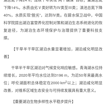
下降
14%
，水质由劣Ⅴ类好转为Ⅳ类至Ⅲ类；滇池总氮下降
40%
，水质实现“脱劣”，达到Ⅳ类。在碧水保卫战中，中国
科学院提出湖泊富营养化控制对策和湖泊生态系统退化的恢
复途径，为湖泊生态环境保护与治理提供了重要科技支
撑。
【干旱半干旱区湖泊水量显著增加，湖泊咸化明显改
善】
干旱半干旱区湖泊对气候变化响应敏感。青海湖水位持
续增长，
2020
年平均水位达到
3196 m
，为近
50
年来最高水
2
位；呼伦湖面积总体稳定在
2000 km
以上；湖泊咸化明显
改善，对维系区域生态安全与可持续发展具有重大意义。
【重要湖泊生物多样性水平稳步提升】