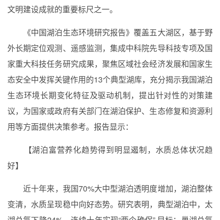
文明建设成就的重要标尺之一。
《中国湖泊生态环境研究报告》覆盖五大湖区，基于野
外长期定位观测、遥感监测，集成中科院先导科技专项及国
家重大科技任务研究成果，聚焦区域社会经济发展和国家生
态安全中发挥关键作用的
13
个典型湖库，充分揭示我国湖泊
生态环境长期变化特征及驱动机制，提出针对性的对策建
议，为国家或政府有关部门在湖泊保护、生态修复和资源利
用等方面提供决策参考。报告显示：
【湖泊富营养化趋势得到明显遏制，水质总体状况趋
好】
近十年来，我国
70%
大中型湖泊透明度增加，湖泊整体
变清，水质呈现稳中向好态势。研究表明，典型湖泊中，太
湖总氮下降
24%
，连续十年实现“两个确保”
目标；巢湖总氮