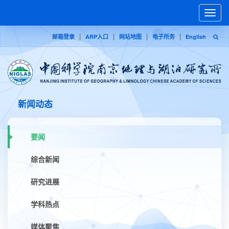
Toggle
naviga
|
|
|
|
邮箱登录
ARP入口
网站地图
电子所务
English
新闻动态
要闻
综合新闻
研究进展
学科热点
媒体聚焦