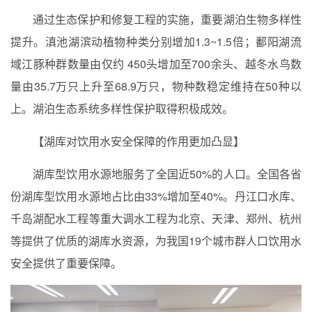
通过生态保护和修复工程的实施，重要湖泊生物多样性
提升。滇池湖滨动植物种类分别增加
1.3~1.5
倍；鄱阳湖流
域江豚种群数量由仅约
450
头增加至
700
余头、越冬水鸟数
量由
35.7
万只上升至
68.9
万只，物种数稳定维持在
50
种以
上。湖泊生态系统多样性保护取得积极成效。
【湖库对饮用水安全保障的作用更加凸显】
湖库型饮用水源地服务了全国近
50%
的人口。全国各省
份湖库型饮用水源地占比由
33%
增加至
40%
。丹江口水库、
千岛湖配水工程等重大调水工程为北京、天津、郑州、杭州
等提供了优质的湖库水资源，为我国
19
个城市群人口饮用水
安全提供了重要保障。