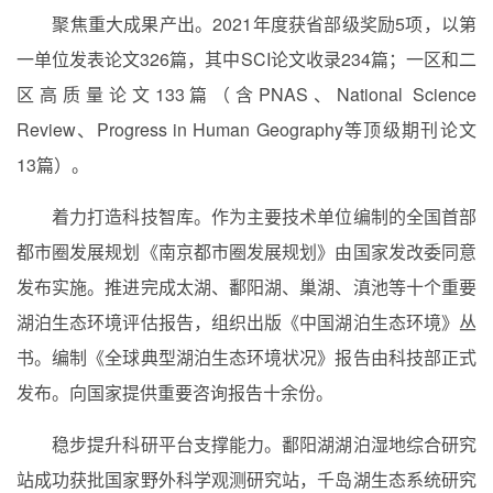
聚焦重大成果产出。
2021
年度获省部级奖励
5
项，以第
一单位发表论文
326
篇，其中
SCI
论文收录
234
篇；一区和二
区高质量论文
133
篇（含
PNAS
、
National Science
Review
、
Progress in Human Geography
等顶级期刊论文
13
篇）。
着力打造科技智库。作为主要技术单位编制的全国首部
都市圈发展规划《南京都市圈发展规划》由国家发改委同意
发布实施。推进完成太湖、鄱阳湖、巢湖、滇池等十个重要
湖泊生态环境评估报告，组织出版《中国湖泊生态环境》丛
书。编制《全球典型湖泊生态环境状况》报告由科技部正式
发布。向国家提供重要咨询报告十余份。
稳步提升科研平台支撑能力。鄱阳湖湖泊湿地综合研究
站成功获批国家野外科学观测研究站，千岛湖生态系统研究