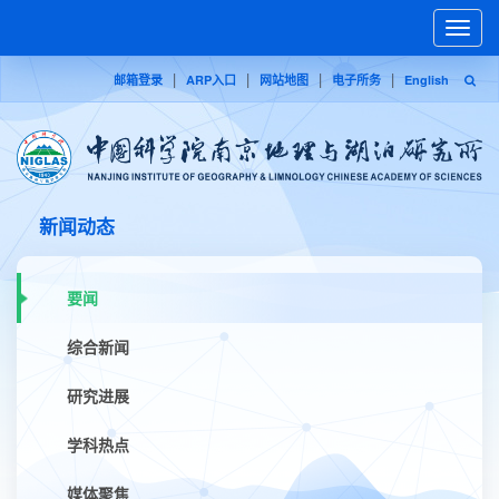
Toggle
naviga
|
|
|
|
邮箱登录
ARP入口
网站地图
电子所务
English
新闻动态
要闻
综合新闻
研究进展
学科热点
媒体聚焦