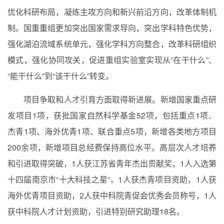
优化科研布局，凝练主攻方向和新兴前沿方向，改革体制机
制。国重重组更加突出国家需求导向，突出学科特色优势，
强化湖泊流域系统单元，强化学科方向整合，改革科研组织
模式，强化协同攻关，促进重组实验室实现从“在干什么”、
“能干什么”到“该干什么”转变。
项目争取和人才引育方面取得新进展。新增国家重点研
发项目
1
项，获批国家自然科学基金
52
项，包括重点
1
项、
杰青
1
项、海外优青
1
项、联合重点
5
项，新增各类地方项目
200
余项，新增项目总经费保持高位水平。高层次人才培养
和引进取得突破，
1
人获江苏省青年杰出贡献奖，
1
人入选第
十四届南京市
“
十大科技之星
”
，
1
人获杰青项目资助，
1
人获
海外优青项目资助，
2
人获中科院青促会优秀会员称号，
1
人
获中科院人才计划资助，引进特别研究助理
18
名。