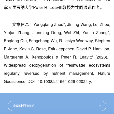
拿大里贾纳大学Peter R. Leavitt教授为共同通讯作者。
文章信息：Yongqiang Zhou*, Jinling Wang, Lei Zhou,
Yinjun Zhang, Jianming Deng, Wei Zhi, Yunlin Zhang*,
Boqiang Qin, Fengchang Wu, R. Iestyn Woolway, Stephen
F. Jane, Kevin C. Rose, Erik Jeppesen, David P. Hamilton,
Marguerite A. Xenopoulos & Peter R. Leavitt* (2026).
Widespread deoxygenation of freshwater ecosystems
regularly reversed by nutrient management, Nature
Geoscience, DOI: 10.1038/s41561-026-02024-y.
中国科学院网站