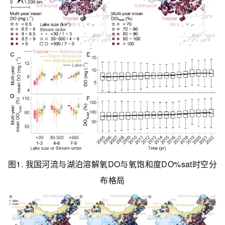
图1. 我国河流与湖泊溶解氧DO与氧饱和度DO%sat时空分
布格局