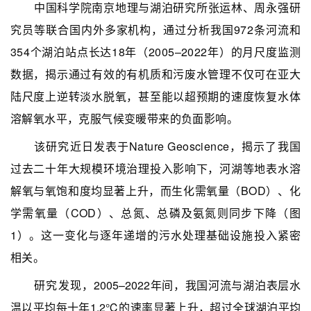
中国科学院南京地理与湖泊研究所张运林、周永强研
究员等联合国内外多家机构，通过分析我国972条河流和
354个湖泊站点长达18年（2005–2022年）的月尺度监测
数据，揭示通过有效的有机质和污废水管理不仅可在亚大
陆尺度上逆转淡水脱氧，甚至能以超预期的速度恢复水体
溶解氧水平，克服气候变暖带来的负面影响。
该研究近日发表于Nature Geoscience，揭示了我国
过去二十年大规模环境治理投入影响下，河湖等地表水溶
解氧与氧饱和度均显著上升，而生化需氧量（BOD）、化
学需氧量（COD）、总氮、总磷及氨氮则同步下降（图
1）。这一变化与逐年递增的污水处理基础设施投入紧密
相关。
研究发现，
2005–2022年间，我国河流与湖泊表层水
温以平均每十年1.2℃的速率显著上升，超过全球湖泊平均