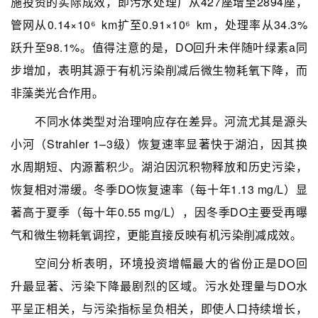
施投资的实际成效，即污水处理厂从427座增至2894座，
管网从0.14×10⁶ km扩至0.91×10⁶ km，处理率从34.3%
跃升至98.1%。值得注意的是，DO回升未伴随叶绿素a同
步增加，表明其源于有机污染削减后微生物耗氧下降，而
非藻类光合作用。
不同水体类型对治理响应存在差异。河流尤其是源头
小河（Strahler 1–3级）恢复速率显著快于湖泊，因其换
水周期短、内源蓄积少。湖泊因沉积物释放和历史污染，
恢复相对滞缓。冬季DO恢复速率（每十年1.13 mg/L）显
著高于夏季（每十年0.55 mg/L），因冬季DO主要受再曝
气和微生物耗氧调控，更能直接反映有机污染削减成效。
空间分析表明，环境投资增幅最大的省份正是DO回
升最显著、污染下降最剧烈的区域。污水处理量与DO水
平呈正相关，与污染指标呈负相关，即使人口持续增长，