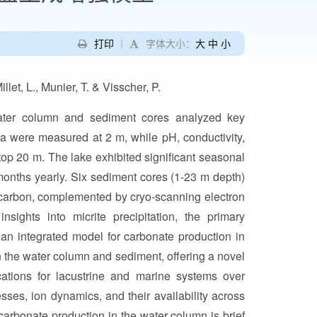
打印
｜
字体大小：
大
中
小
et, L., Munier, T. & Visscher, P.
ater column and sediment cores analyzed key
-a were measured at 2 m, while pH, conductivity,
top 20 m. The lake exhibited significant seasonal
8 months yearly. Six sediment cores (1-23 m depth)
c carbon, complemented by cryo-scanning electron
nsights into micrite precipitation, the primary
an integrated model for carbonate production in
en the water column and sediment, offering a novel
cations for lacustrine and marine systems over
sses, ion dynamics, and their availability across
 carbonate production in the water column is brief