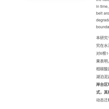
in time
belt ar
degrada
boundar
本研究
究在水
对6根
果表明
相碳酸
湖泊泥
岸台区
式，其
动态迁