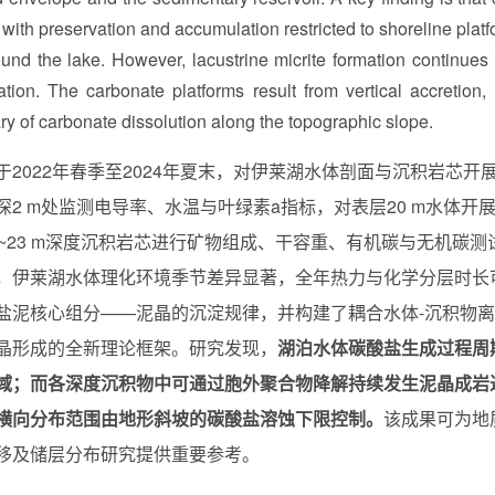
, with preservation and accumulation restricted to shoreline pla
ound the lake. However, lacustrine micrite formation continues
tion. The carbonate platforms result from vertical accretion, 
y of carbonate dissolution along the topographic slope.
于2022年春季至2024年夏末，对伊莱湖水体剖面与沉积岩芯
深2 m处监测电导率、水温与叶绿素a指标，对表层20 m水体
1~23 m深度沉积岩芯进行矿物组成、干容重、有机碳与无机碳
，伊莱湖水体理化环境季节差异显著，全年热力与化学分层时长
盐泥核心组分——泥晶的沉淀规律，并构建了耦合水体-沉积物
晶形成的全新理论框架。研究发现，
湖泊水体碳酸盐生成过程周
域；而各深度沉积物中可通过胞外聚合物降解持续发生泥晶成岩
横向分布范围由地形斜坡的碳酸盐溶蚀下限控制。
该成果可为地
移及储层分布研究提供重要参考。