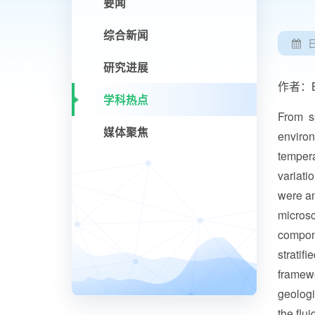
要闻
综合新闻
研究进展
作者：Bous
学科热点
From s
媒体聚焦
environ
tempera
variati
were an
microsc
compone
stratif
framewo
geologi
the flu