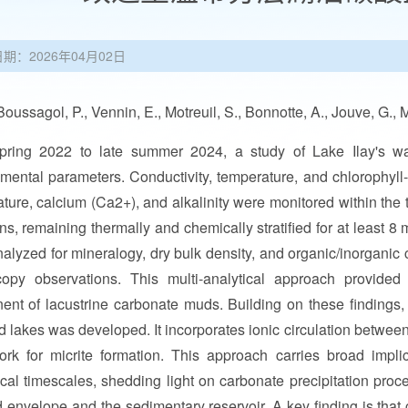
日期：2026年04月02日
sagol, P., Vennin, E., Motreuil, S., Bonnotte, A., Jouve, G., Mill
pring 2022 to late summer 2024, a study of Lake Ilay's w
mental parameters. Conductivity, temperature, and chlorophyll
ture, calcium (Ca2+), and alkalinity were monitored within the 
ons, remaining thermally and chemically stratified for at least 
alyzed for mineralogy, dry bulk density, and organic/inorgani
opy observations. This multi-analytical approach provided i
nt of lacustrine carbonate muds. Building on these findings, 
ied lakes was developed. It incorporates ionic circulation betwe
rk for micrite formation. This approach carries broad impli
cal timescales, shedding light on carbonate precipitation proce
id envelope and the sedimentary reservoir. A key finding is that