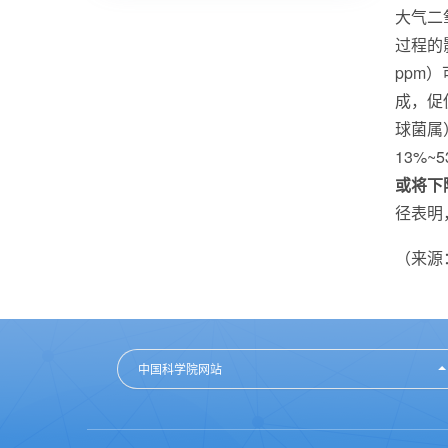
大气二
过程的
ppm
）
成，促
球菌属
13%~5
或将下
径表明
（来源：N
中国科学院网站