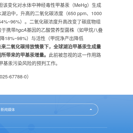
但该变化对水体中神经毒性甲基汞（
MeHg
）生成
淡水湖泊中，升高的二氧化碳浓度（
650
ppm
、
1000
54%~96%
）。二氧化碳浓度升高改变了碳底物组
较于携带
hgcA
基因的乙酸营养型菌株（如甲烷八叠
降
18%~98%
）与活性（甲烷净产出降低
未来二氧化碳排放情景下，全球湖泊甲基汞生成量
剧所带来的甲基汞增量。
此前被忽视的这一作用路
甲基汞污染风险的预判工作。
-025-67788-0）
新闻媒体