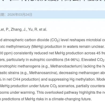
日期：2026年03月24日
 P., Zhang, J., Yu, R. et al.
d atmospheric carbon dioxide (CO
) level reshapes microbial c
2
xic methylmercury (MeHg) production in waters remain unclear
0 ppm) consistently reduced net MeHg production across 45 fr
ers, particularly in eutrophic conditions (54-96%). Elevated CO
2
notrophic methanogens (e.g., Methanobacterium) lacking the 
astic strains (e.g., Methanosarcina), decreasing methanogen a
 in net CH4 production) and suppressing Hg methylation. Mode
 MeHg production under future CO
scenarios, partially counter
2
looms under warming. This overlooked pathway highlights the need
 predictions of MeHg risks in a climate-changing future.