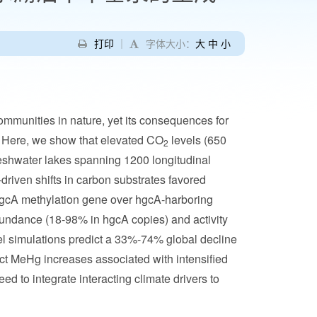
打印
｜
字体大小：
大
中
小
ommunities in nature, yet its consequences for
. Here, we show that elevated CO
levels (650
2
eshwater lakes spanning 1200 longitudinal
-driven shifts in carbon substrates favored
hgcA methylation gene over hgcA-harboring
bundance (18-98% in hgcA copies) and activity
l simulations predict a 33%-74% global decline
act MeHg increases associated with intensified
 to integrate interacting climate drivers to