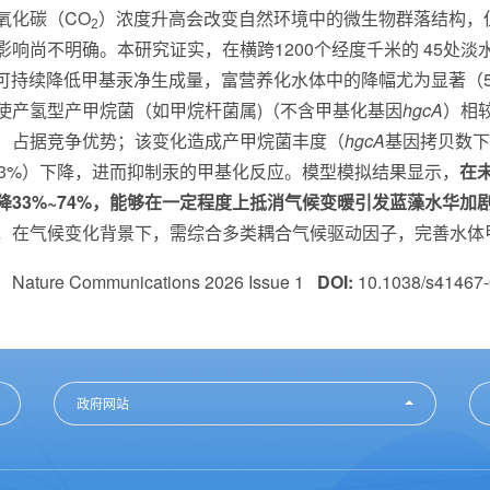
氧化碳（
CO
）浓度升高会改变自然环境中的微生物群落结构，
2
影响尚不明确。本研究证实，在横跨
1200
个经度千米的 45处
可持续降低甲基汞净生成量，富营养化水体中的降幅尤为显著（
使产氢型产甲烷菌（如甲烷杆菌属)（不含甲基化基因
hgcA
）相
）占据竞争优势；该变化造成产甲烷菌丰度（
hgcA
基因拷贝数下
3%
）下降，进而抑制汞的甲基化反应。模型模拟结果显示，
在
降
33%~74%
，能够在一定程度上抵消气候变暖引发蓝藻水华加
，在气候变化背景下，需综合多类耦合气候驱动因子，完善水体
ature Communications 2026 Issue 1
DOI:
10.1038/s41467
政府网站