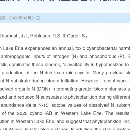
日期：2026年03月21日
bush, J.J., Robinson, R.S. & Carter, S.J.
 Lake Erie experiences an annual, toxic cyanobacterial harm
anthropogenic inputs of nitrogen (N) and phosphorous (P). 
stis dominates these blooms, N availability is hypothesized to
 production of the N-rich toxin microcystin. Many previous st
t N substrate during bloom initiation. However, recent work
solved organic N (DON) in promoting greater bloom biomass an
ized and reduced N substrates to phytoplankton during differe
l abundance delta N-15 isotope values of dissolved N substr
ty of the 2020 cyanoHAB in Western Lake Erie. The result
tion in Western Lake Erie, and suggest that phytoplankton, incl
e DON pool in later bloom stages. In addition, the stable isotop