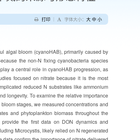
打印
｜
字体大小：
大
中
小
ful algal bloom (cyanoHAB), primarily caused by
Because the non-N fixing cyanobacteria species
 play a central role in cyanoHAB progression, as
udies focused on nitrate because it is the most
 implicated reduced N substrates like ammonium
d longevity. To examine the relative importance
nt bloom stages, we measured concentrations and
ates and phytoplankton biomass throughout the
s provide the first data on DON dynamics and
uding Microcystis, likely relied on N regenerated
e data confirm the importance of nitrate delivered