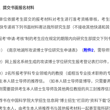
、提交书面报名材料
单位依据考生提交的报考材料对考生进行准考资格审核，考生
特快专递将下列书面材料寄达我所研究生部（不接收其他快递和
.报考“申请-考核”制的考生应在规定的期限内向研究生部提交下列
1）《南京地湖所攻读博士学位研究生申请表》（
附件2
，需导师
2）网上报名系统生成的攻读博士学位研究生报考登记表打印件
3
）2名所报考学科专业领域内的教授（或相当专业技术职称的
生本人硕士导师的推荐信。（如本人硕士导师是博导，只需要
则需要提供考生本人硕士生导师及其他两位教授的共三封推荐信
荐书在中国科学院大学招生信息网“博士招生”栏目的“资料下载
考生本人，由考生本人将推荐书与其他报考材料一起寄至我所研