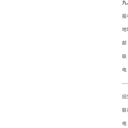
九
报
地
邮
联
电
----
招
联
电