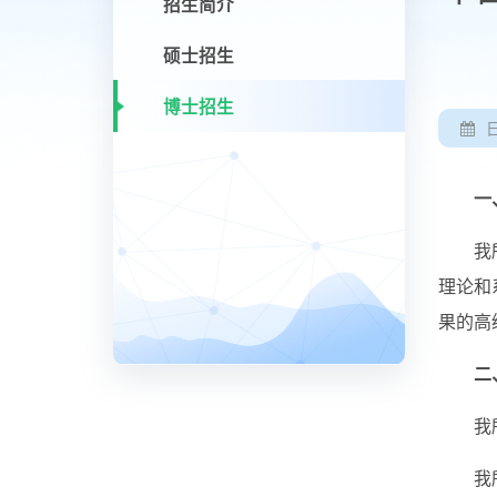
招生简介
硕士招生
博士招生
一
我
理论和
果的高
二
我
我