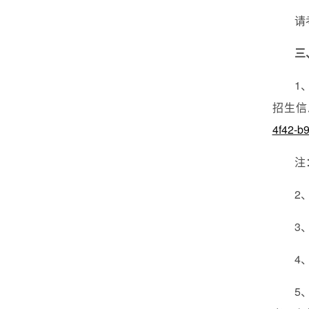
请
三
1
招生信
4f42-b
注
2
3
4
5