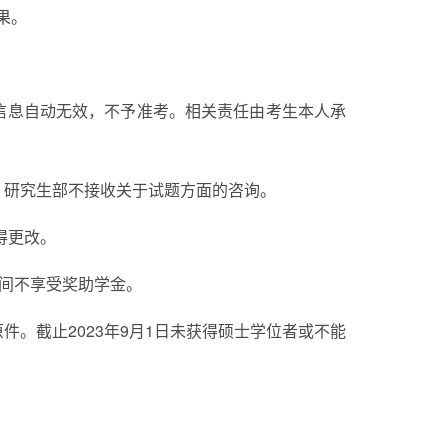
果。
信息自动无效，不予准考
。
相关责任由考生本人承
。研究生部不接收关于试题方面的咨询。
得更改。
期间不享受奖助学金。
件。截止202
3
年9月1日未获得硕士学位者或不能