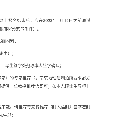
网上报名结束后，应在
2023年
1月1
5日之前
通过
其他邮寄形式的邮件）。
书面材料：
签字）；
，且考生签字处务必本人签字确认；
专家）的专家推荐书。南京地理与湖泊所要求必须
再提供一位教授推荐信即可；如本人硕士生导师非
）
”区下载。请推荐专家将推荐书封入信封并签字密封
究生部；