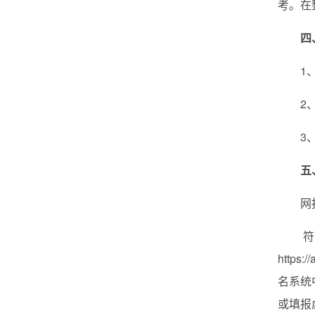
考。在
四
1
2
3
五
网
https:/
名系统
或填报