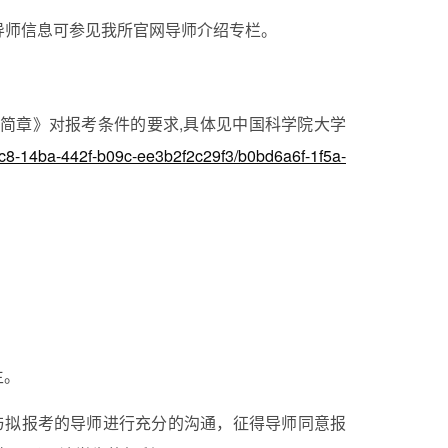
导师信息可参见我所官网导师介绍专栏。
简章》对报考条件的要求,具体见中国科学院大学
20c8-14ba-442f-b09c-ee3b2f2c29f3/b0bd6a6f-1f5a-
生。
与拟报考的导师进行充分的沟通，征得导师同意报