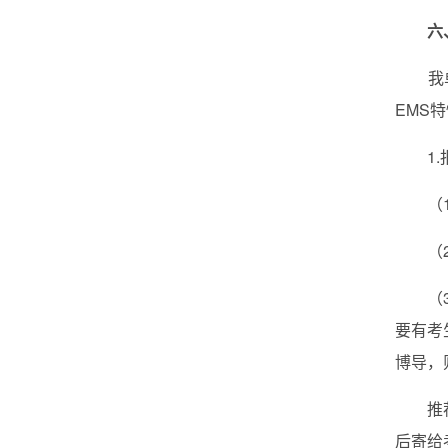
六
我
EMS
1
（
（
（
要有考
博导，
推
后寄给