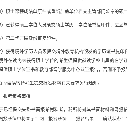
4
）硕士课程成绩单原件或重新加盖单位档案主管部门公章的硕
5）已获得硕士学位人员须交硕士学历、学位证书复印件；应届
6）第二代居民身份证复印件；
7
）获得境外学历人员须提交境外教育机构颁发的学历证书复印
境外在读尚未获得硕士学位的考生须提供就读学校出具的在学
提供硕士学位证书和教育部留学服务中心认证报告，否则不予报
.硕博连读转博考生提交报名材料有关要求另行通知。
、报考资格审核
于已经提交完整书面报考材料者，我所将对其书面材料和网报
网报系统中将显示：网上报名系统――报名结果――确认状态：“