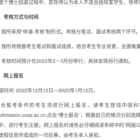
整个博士招录过程中，若导师认为本人不适合指导某学生，导师
、考核方式与时间
、我所采用“申请-考核”制形式。考核分笔试、面试考核两个环节
、我所将根据考生笔试和面试成绩，结合考生专业背景，全面衡
、考核时间预计在202
3
年
2
－
3月
份举行，具体安排另行通知。
、网上报名
报
时间:
20
22
年12月12日—20
23
年1月12日。
符合报考条件的考生须进行网上报名，请
考生登陆中国科
/admission.ucas.ac.cn
,点击“博士报名”，根据自己的情况分别选
中，进行考生注册。网上报名时请务必仔细阅读系统中的“网报
虚假信息所造成的一切后果，由考生本人承担。