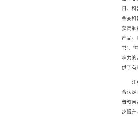
日、科
金委科
获高额
产品。
书”、
响力的
供了有
江
合认定
普教育
步提升