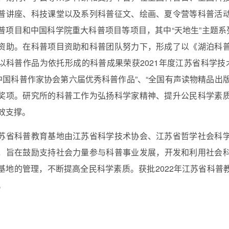
普讲座、科技课堂以及系列科普征文、绘画、夏令营等科普活
普项目和中国科学院重大科普项目等项目，其中“天地生”主题系
资助。在科普项目资助和科普团队努力下，形成了以《湖泊科
以科普作品为依托形成的科普成果荣获
2021
年度江苏省科学技
“中国科普作家协会第六届优秀科普作品”、“全国有声读物精品出版
奖项。研究所的科普工作为弘扬科学家精神、提升公民科学素
效支撑。
苏省科普教育基地由
江苏省科学技术协会、江苏省哲学社会科
，旨在鼓励支持社会力量参与科普事业发展，开发和利用社会
基地的管理，不断提高全民科学素质。获批
2022
年江苏省科普
。