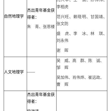
李相虎
杰出青年基金获
自然地理学
范兴旺、赖晓明、甘国靖、
得者：
张文防
朱 青、张恩楼
盛 虎、李 冰、林 琪、
刘永伟
谢 晖
吴 威、高 群、陈 诚、
邹 辉
人文地理学
——
吴加伟、肖伟烨、崔远政、
曹 辉
杰出青年基金获
得者：