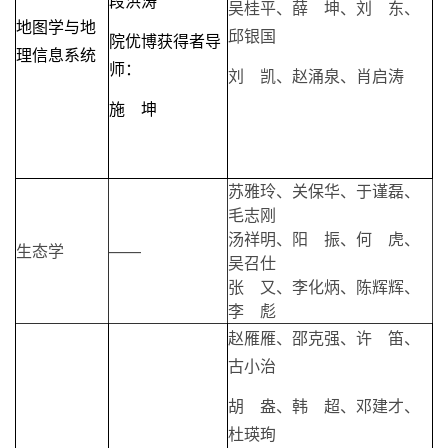
段洪涛
吴桂平、薛 坤、刘 东、
地图学与地
邱银国
院优博获得者导
理信息系统
师：
刘 凯、赵涌泉、肖启涛
施 坤
苏雅玲、关保华、于谨磊、
毛志刚
汤祥明、阳 振、何 虎、
生态学
——
吴召仕
张 又、李化炳、陈辉辉、
李 彪
赵雁雁、邵克强、许 笛、
古小治
胡 盎、韩 超、邓建才、
杜瑛珣