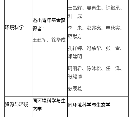
王昌辉、晏再生、钟继承、
刘 成
杰出青年基金获
环境科学
李 未、彭兆亮、申秋实、
得者：
范献方
王建军、徐华成
孔祥臻、冯慕华、张 雷、
邓建明
周丽君、陈沐松、任 泽、
张毅博
宓辰羲
同环境科学与生
资源与环境
同环境科学与生态学
态学