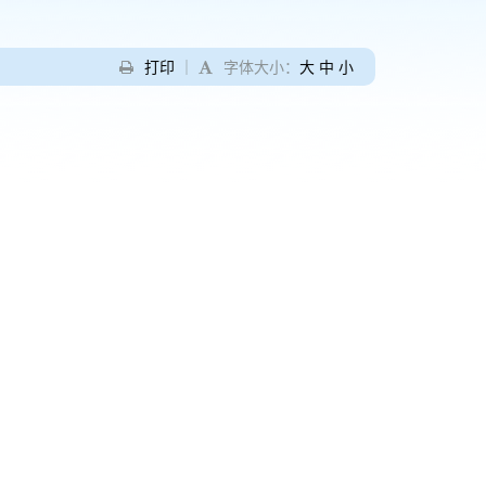
打印
｜
字体大小：
大
中
小