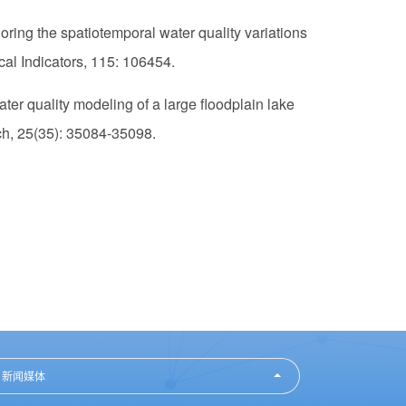
oring the spatiotemporal water quality variations
ical Indicators, 115: 106454.
ter quality modeling of a large floodplain lake
ch, 25(35): 35084-35098.
新闻媒体