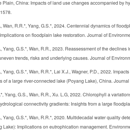
 Plain, China: Impacts of land use changes accompanied by hyd
21578.
.
, Wan, R.R.*, Yang, G.S.*, 2024. Centennial dynamics of floodpla
Implications on floodplain lake restoration. Journal of Enviro
.
, Yang, G.S.*, Wan, R.R., 2023. Reassessment of the declines i
uneven trends, risks and underlying causes. Journal of Envir
.
, Yang, G.S.*, Wan, R.R.*, Lai X.J., Wagner, P.D., 2022. Impacts
 of a large river-connected lake (Poyang Lake), China. Journ
.
*, Yang, G.S., Wan, R.R., Xu. L.G, 2022. Chlorophyll a variatio
ydrological connectivity gradients: Insights from a large floodpl
.
, Yang, G.S.*, Wan, R.R.*, 2020. Multidecadal water quality dete
 Lake): Implications on eutrophication management. Environmen