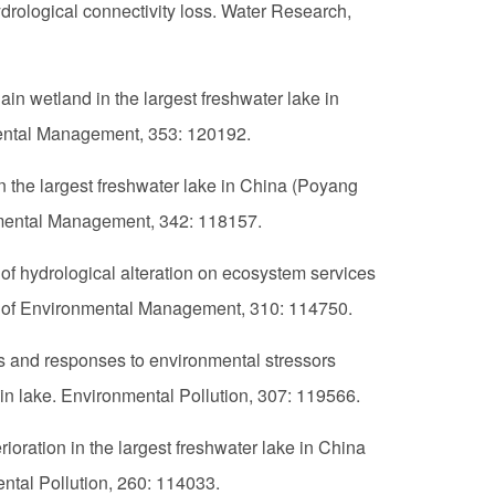
rological connectivity loss. Water Research,
in wetland in the largest freshwater lake in
nmental Management, 353: 120192.
n the largest freshwater lake in China (Poyang
onmental Management, 342: 118157.
 of hydrological alteration on ecosystem services
al of Environmental Management, 310: 114750.
ns and responses to environmental stressors
ain lake. Environmental Pollution, 307: 119566.
rioration in the largest freshwater lake in China
tal Pollution, 260: 114033.