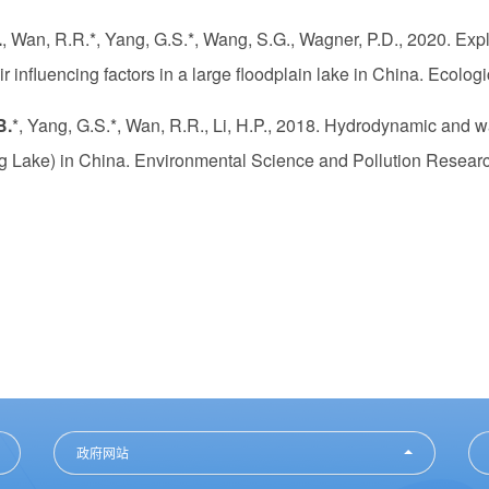
.
, Wan, R.R.*, Yang, G.S.*, Wang, S.G., Wagner, P.D., 2020. Expl
ir influencing factors in a large floodplain lake in China. Ecolog
B.
*, Yang, G.S.*, Wan, R.R., Li, H.P., 2018. Hydrodynamic and wa
 Lake) in China. Environmental Science and Pollution Resear
政府网站