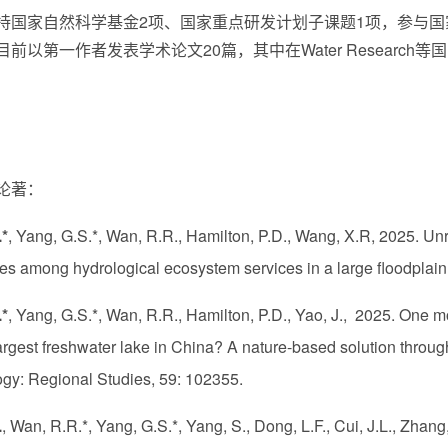
家自然科学基金2项、国家重点研发计划子课题1项，参与国
前以第一作者发表学术论文20篇，其中在Water Research等
论著：
.*
, Yang, G.S.*, Wan, R.R., Hamilton, P.D., Wang, X.R, 2025. Unr
es among hydrological ecosystem services in a large floodplain 
.*
, Yang, G.S.*, Wan, R.R., Hamilton, P.D., Yao, J., 2025. One 
largest freshwater lake in China? A nature-based solution through
gy: Regional Studies, 59: 102355.
.
, Wan, R.R.*, Yang, G.S.*, Yang, S., Dong, L.F., Cui, J.L., Zhang