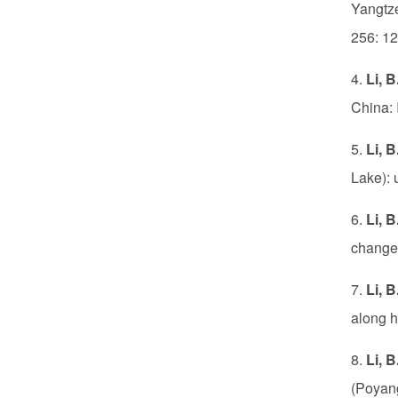
Yangtze
256: 1
4.
Li, B
China: 
5.
Li, B
Lake): 
6.
Li, B
changes
7.
Li, B
along h
8.
Li, B
(Poyang