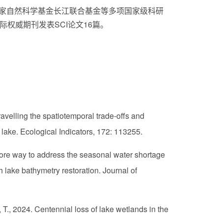
家自然科学基金长江联合基金等多项国家级科研
国际权威期刊发表SCI论文16篇。
avelling the spatiotemporal trade-offs and
lake. Ecological Indicators, 172: 113255.
more way to address the seasonal water shortage
 lake bathymetry restoration. Journal of
, T., 2024. Centennial loss of lake wetlands in the