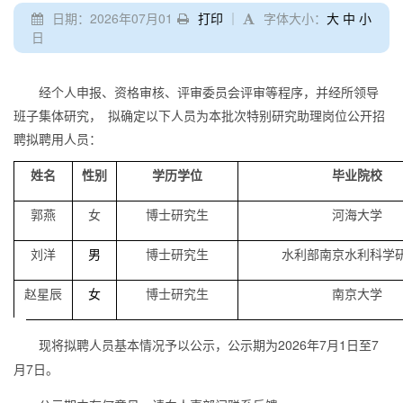
日期：2026年07月01
打印
｜
字体大小：
大
中
小
日
经个人申报、资格审核、评审委员会评审等程序，并经所领导
班子集体研究， 拟确定以下人员为本批次特别研究助理岗位公开招
聘拟聘用人员：
姓名
性别
学历学位
毕业院校
郭燕
女
博士研究生
河海大学
刘洋
男
博士研究生
水利部南京水利科学
赵星辰
女
博士研究生
南京大学
现将拟聘人员基本情况予以公示，公示期为2026年
7
月
1
日至
7
月
7
日。