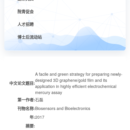
院青促会
人才招聘
博士后流动站
A facile and green strategy for preparing newly-
designed 3D graphene/gold film and its
中文论文题目:
application in highly efficient electrochemical
mercury assay
第一作者:
石磊
刊物名称:
Biosensors and Bioelectronics
年:
2017
摘要: