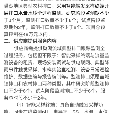
巢湖地区典型农村排口，
采用智能触发采样终端开
展排口水量水质全过程监测。研究阶段监测期不少
于
3
个月，监测排口数量不少于
6
个；试点阶段监
测期约
2
年，监测排口数量不少于
6
个
。项目总预
算控制在
49
万元以内。
二、供应商提供服务内容
供应商需提供巢湖流域典型排口跟踪监测全
过程服务，包括但不限于：智能采样终端与流量监
测设备的租赁、现场安装调试与供电联网、典型降
雨事件触发采样、水样实验室检测、设备日常巡检
维护、数据整编与报告编制等。监测排口须覆盖城
镇排口和农村排口两种类型，其中研究阶段监测排
口不少于
6
个，试点阶段监测排口不少于
6
个。服
务总时段不少于
2
年。
（
1
）智能采样终端：具备自动触发采样功
能，同步在线监测
pH
、电导率、
SS
、水温、水位