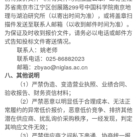
苏省南京市江宁区创展路
299
号中国科学院南京地
理与湖泊研究所（以寄出时间为准），或将盖章扫
描件发送至联系人邮箱（以收到邮件时间为准）。
为保证及时收到报价文件，请务必以电话或邮件方
式告知投标文件寄送情况。
联系人：姚老师
联系电话：
025-86882023
邮箱：
zbyao@niglas.ac.cn
八、其他说明
（
1
）严禁伪造、变造营业执照、业绩合同、
验收报告、财务资信材料；
（
2
）严禁恶意以明显低于合理成本、无法正
常履约的异常低价报价，恶意低价竞争、排挤其他
潜在供应商、扰乱询价采购秩序，一经发现，判定
其响应文件无效；
（
3
）严禁供应商之间私下串通、协商统一报