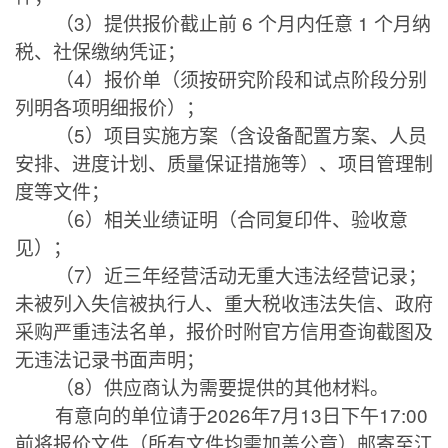
（
3
）提供报价截止前
6
个月内任意
1
个月纳
税、社保缴纳凭证；
（
4
）报价单（须按研究阶段和试点阶段分别
列明各项明细报价）；
（
5
）项目实施方案（含设备配置方案、人员
安排、进度计划、质量保证措施等）、项目管理制
度等文件；
（
6
）相关业绩证明（合同复印件、验收意
见）；
（
7
）近三年经营活动无重大违法经营记录；
未被列入失信被执行人、重大税收违法失信、政府
采购严重违法名单，报价时附官方信用查询截图及
无违法记录书面声明；
（
8
）供应商认为需要提供的其他材料。
有意向的单位请于
2026
年
7
月
13
日下午
17:00
前将报价文件（所有文件均需加盖公章）邮寄至江