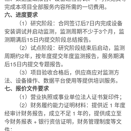
完成本项目全部服务内容所需的一切费用。
六、进度要求
（
1
）研究阶段：合同签订后
7
日内完成设备
安装调试并启动监测，监测周期不少于
3
个月，监
测期满后
15
日内提交阶段总结报告。
（
2
）试点阶段：研究阶段结束后启动，监测
周期约
2
年，按年度提交年度监测报告，服务期满
后
15
日内提交专题报告。
（
3
）项目验收合格后，供应商应对监测方
法、设备操作、数据平台使用等提供培训服务。
七、报价文件要求
（
1
）营业执照或事业单位法人证书复印件；
（
2
）财务履约能力证明材料：提供近
1
年度
经审计财务报告，成立不足
1
年的，提供成立至
今财务报表
+
银行资信证明，财务管理制度等文
件；