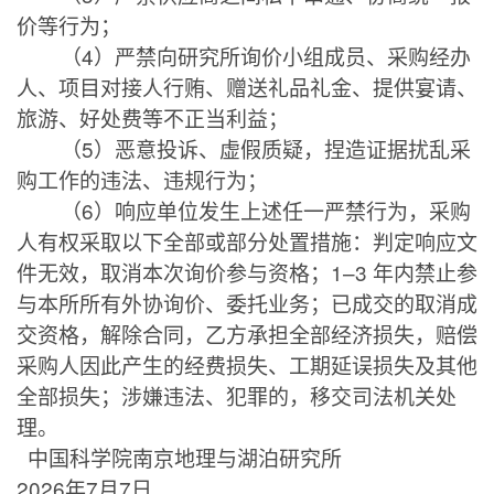
价等行为；
（
4
）严禁向研究所询价小组成员、采购经办
人、项目对接人行贿、赠送礼品礼金、提供宴请、
旅游、好处费等不正当利益；
（
5
）恶意投诉、虚假质疑，捏造证据扰乱采
购工作的违法、违规行为；
（
6
）响应单位发生上述任一严禁行为，采购
人有权采取以下全部或部分处置措施：判定响应文
件无效，取消本次询价参与资格；
1–3
年内禁止参
与本所所有外协询价、委托业务；已成交的取消成
交资格，解除合同，乙方承担全部经济损失，赔偿
采购人因此产生的经费损失、工期延误损失及其他
全部损失；涉嫌违法、犯罪的，移交司法机关处
理。
中国科学院南京地理与湖泊研究所
2026
年
7
月
7
日