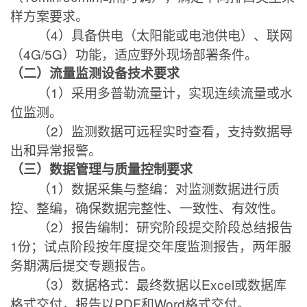
样方案要求。
（
4
）具备供电（太阳能或电池供电）、联网
（
4G/5G
）功能，适应野外现场部署条件。
（二）流量监测设备技术要求
（
1
）采用多普勒流量计，实现连续流量或水
位监测。
（
2
）监测数据可远程实时查看，支持数据导
出和异常报警。
（三）数据管理与质量控制要求
（
1
）数据采集与整编：对监测数据进行质
控、整编，确保数据完整性、一致性、有效性。
（
2
）报告编制：研究阶段提交阶段总结报告
1
份；试点阶段按年度提交年度监测报告，两年服
务期满后提交专题报告。
（
3
）数据格式：最终数据以
Excel
或数据库
格式交付，报告以
PDF
和
Word
格式交付。