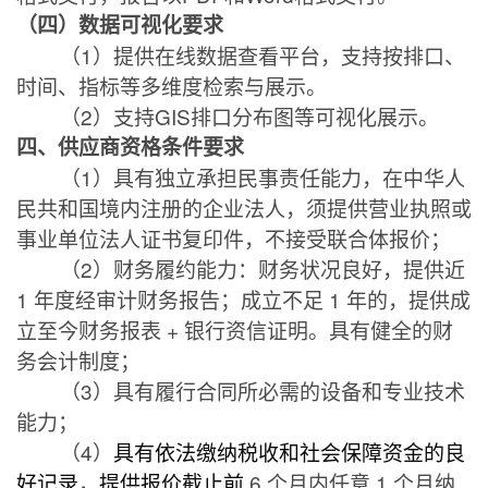
（四）数据可视化要求
（
1
）提供在线数据查看平台，支持按排口、
时间、指标等多维度检索与展示。
（
2
）支持
GIS
排口分布图等可视化展示。
四、供应商资格条件要求
（
1
）具有独立承担民事责任能力，在中华人
民共和国境内注册的企业法人，须提供营业执照或
事业单位法人证书复印件，不接受联合体报价；
（
2
）财务履约能力：财务状况良好，提供近
1
年度经审计财务报告；成立不足
1
年的，提供成
立至今财务报表
+
银行资信证明。具有健全的财
务会计制度；
（
3
）具有履行合同所必需的设备和专业技术
能力；
（
4
）
具有依法缴纳税收和社会保障资金的良
好记录
，
提供报价截止前
6
个月内任意
1
个月纳