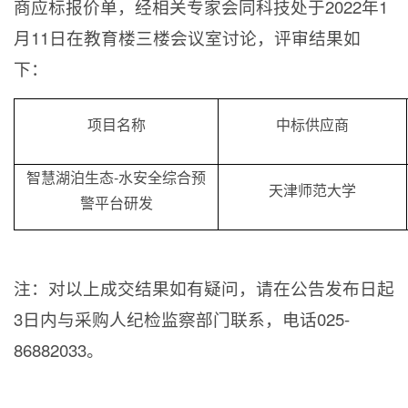
商应标报价单，经相关专家会同科技处于
2022
年
1
月
11
日在教育楼三楼会议室讨论，评审结果如
下：
项目名称
中标供应商
智慧湖泊生态
-
水安全综合预
天津师范大学
警平台研发
注：对以上成交结果如有疑问，请在公告发布日起
3
日内与采购人纪检监察部门联系，电话
025-
86882033
。