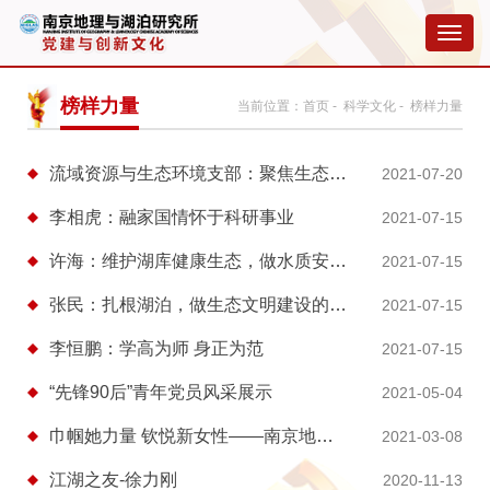
切
换
导
航
榜样力量
当前位置：
首页
-
科学文化
- 榜样力量
流域资源与生态环境支部：聚焦生态创新，打通“两山”转化新路径
2021-07-20
李相虎：融家国情怀于科研事业
2021-07-15
许海：维护湖库健康生态，做水质安全守护者
2021-07-15
张民：扎根湖泊，做生态文明建设的护航者
2021-07-15
李恒鹏：学高为师 身正为范
2021-07-15
“先锋90后”青年党员风采展示
2021-05-04
巾帼她力量 钦悦新女性——南京地理与湖泊研究所巾帼典型风采展示
2021-03-08
江湖之友-徐力刚
2020-11-13