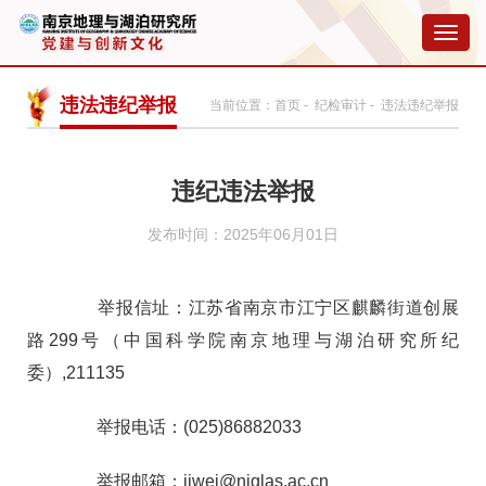
切
换
导
航
违法违纪举报
当前位置：
首页
-
纪检审计
- 违法违纪举报
违纪违法举报
发布时间：2025年06月01日
举报信址：江苏省南京市江宁区麒麟街道创展
路299号（中国科学院南京地理与湖泊研究所纪
委）,211135
举报电话：(025)86882033
举报邮箱：
jiwei@niglas.ac.cn