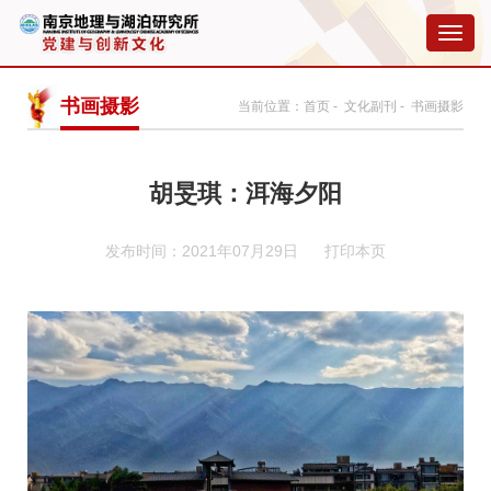
切
换
导
航
书画摄影
当前位置：
首页
-
文化副刊
- 书画摄影
胡旻琪：洱海夕阳
发布时间：2021年07月29日
打印本页