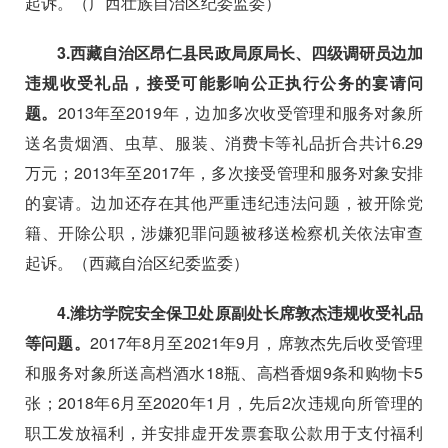
起诉。（广西壮族自治区纪委监委）
3.
西藏自治区昂仁县民政局原局长、四级调研员边加
违规收受礼品，接受可能影响公正执行公务的宴请问
题。
2013
年至
2019
年，边加多次收受管理和服务对象所
送名贵烟酒、虫草、服装、消费卡等礼品折合共计
6.29
万元；
2013
年至
2017
年，多次接受管理和服务对象安排
的宴请。边加还存在其他严重违纪违法问题，被开除党
籍、开除公职，涉嫌犯罪问题被移送检察机关依法审查
起诉。（西藏自治区纪委监委）
4.
潍坊学院安全保卫处原副处长席敦杰违规收受礼品
等问题。
2017
年
8
月至
2021
年
9
月，席敦杰先后收受管理
和服务对象所送高档酒水
18
瓶、高档香烟
9
条和购物卡
5
张；
2018
年
6
月至
2020
年
1
月，先后
2
次违规向所管理的
职工发放福利，并安排虚开发票套取公款用于支付福利