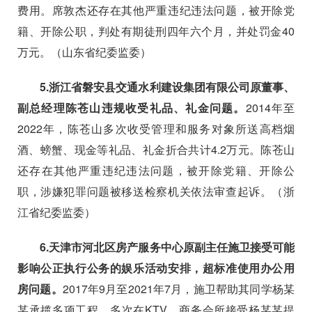
费用。席敦杰还存在其他严重违纪违法问题，被开除党
籍、开除公职，判处有期徒刑四年六个月，并处罚金
40
万元。（山东省纪委监委）
5.
浙江省磐安县交通水利建设集团有限公司原董事、
副总经理陈苍山违规收受礼品、礼金问题。
2014
年至
2022
年，陈苍山多次收受管理和服务对象所送高档烟
酒、螃蟹、现金等礼品、礼金折合共计
4.2
万元。陈苍山
还存在其他严重违纪违法问题，被开除党籍、开除公
职，涉嫌犯罪问题被移送检察机关依法审查起诉。（浙
江省纪委监委）
6.
天津市河北区房产服务中心原副主任施卫接受可能
影响公正执行公务的娱乐活动安排，超标准使用办公用
房问题。
2017
年
9
月至
2021
年
7
月，施卫帮助其同学杨某
某承揽多项工程，多次在
KTV
、商务会所接受杨某某提