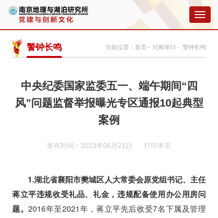
切
换
导
航
警钟长鸣
当前位置：
首页
-
纪检审计
- 警钟长鸣
中央纪委国家监委五一、端午期间“四
风”问题监督举报曝光专区通报10起典型
案例
发布时间：2023年06月21日
打印本页
1.
湖北省襄阳市樊城区人大常委会原党组书记、主任
蒋立平违规收受礼品、礼金，违规配备使用办公用房问
题。
2016
年至
2021
年，蒋立平先后收受
7
名下属及管理