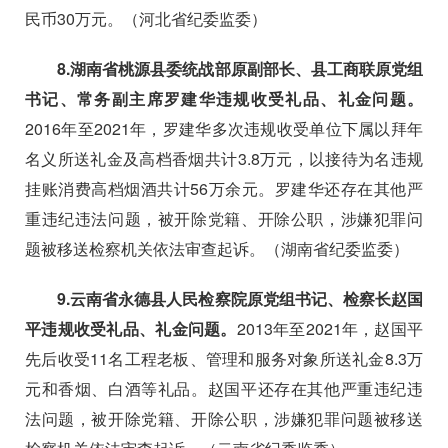
民币
30
万元。（河北省纪委监委）
8.
湖南省桃源县委统战部原副部长、县工商联原党组
书记、常务副主席罗建华违规收受礼品、礼金问题。
2016
年至
2021
年，罗建华多次违规收受单位下属以拜年
名义所送礼金及高档香烟共计
3.8
万元，以接待为名违规
挂账消费高档烟酒共计
56
万余元。罗建华还存在其他严
重违纪违法问题，被开除党籍、开除公职，涉嫌犯罪问
题被移送检察机关依法审查起诉。（湖南省纪委监委）
9.
云南省永德县人民检察院原党组书记、检察长赵国
平违规收受礼品、礼金问题。
2013
年至
2021
年，赵国平
先后收受
11
名工程老板、管理和服务对象所送礼金
8.3
万
元和香烟、白酒等礼品。赵国平还存在其他严重违纪违
法问题，被开除党籍、开除公职，涉嫌犯罪问题被移送