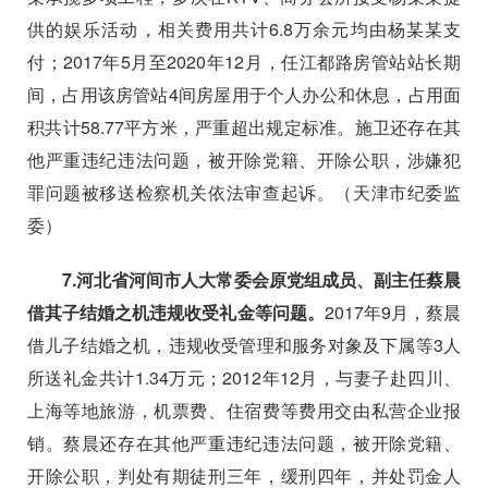
供的娱乐活动，相关费用共计
6.8
万余元均由杨某某支
付；
2017
年
5
月至
2020
年
12
月，任江都路房管站站长期
间，占用该房管站
4
间房屋用于个人办公和休息，占用面
积共计
58.77
平方米，严重超出规定标准。施卫还存在其
他严重违纪违法问题，被开除党籍、开除公职，涉嫌犯
罪问题被移送检察机关依法审查起诉。（天津市纪委监
委）
7.
河北省河间市人大常委会原党组成员、副主任蔡晨
借其子结婚之机违规收受礼金等问题。
2017
年
9
月，蔡晨
借儿子结婚之机，违规收受管理和服务对象及下属等
3
人
所送礼金共计
1.34
万元；
2012
年
12
月，与妻子赴四川、
上海等地旅游，机票费、住宿费等费用交由私营企业报
销。蔡晨还存在其他严重违纪违法问题，被开除党籍、
开除公职，判处有期徒刑三年，缓刑四年，并处罚金人