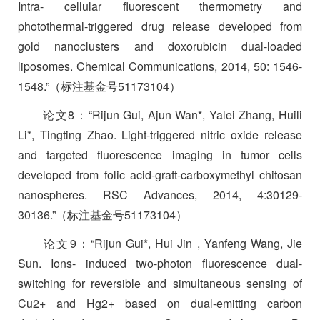
Intra- cellular fluorescent thermometry and
photothermal-triggered drug release developed from
gold nanoclusters and doxorubicin dual-loaded
liposomes. Chemical Communications, 2014, 50: 1546-
1548.”
（标注基金号
51173104
）
论文
8
：
“Rijun Gui, Ajun Wan*, Yalei Zhang, Huili
Li*, Tingting Zhao. Light-triggered nitric oxide release
and targeted fluorescence imaging in tumor cells
developed from folic acid-graft-carboxymethyl chitosan
nanospheres. RSC Advances, 2014, 4:30129-
30136.”
（标注基金号
51173104
）
论文
9
：
“Rijun Gui*, Hui Jin , Yanfeng Wang, Jie
Sun. Ions- induced two-photon fluorescence dual-
switching for reversible and simultaneous sensing of
Cu2+ and Hg2+ based on dual-emitting carbon