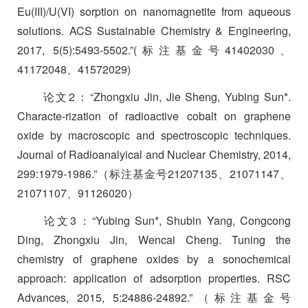
Eu(III)/U(VI) sorption on nanomagnetite from aqueous
solutions. ACS Sustainable Chemistry & Engineering,
2017, 5(5):5493-5502.”(
标注基金号
41402030
、
41172048
、
41572029)
论文
2
：
“Zhongxiu Jin, Jie Sheng, Yubing Sun*.
Characte-rization of radioactive cobalt on graphene
oxide by macroscopic and spectroscopic techniques.
Journal of Radioanalyical and Nuclear Chemistry, 2014,
299:1979-1986.”
（标注基金号
21207135
、
21071147
、
21071107
、
91126020
）
论文
3
：
“Yubing Sun*, Shubin Yang, Congcong
Ding, Zhongxiu Jin, Wencai Cheng. Tuning the
chemistry of graphene oxides by a sonochemical
approach: application of adsorption properties. RSC
Advances, 2015, 5:24886-24892.”
（标注基金号