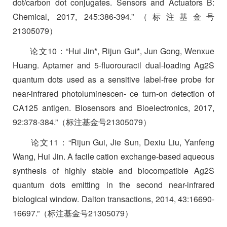
dot/carbon dot conjugates. Sensors and Actuators B:
Chemical, 2017, 245:386-394.”
（标注基金号
21305079
）
论文
10
：
“Hui Jin*, Rijun Gui*, Jun Gong, Wenxue
Huang. Aptamer and 5-fluorouracil dual-loading Ag2S
quantum dots used as a sensitive label-free probe for
near-infrared photoluminescen- ce turn-on detection of
CA125 antigen. Biosensors and Bioelectronics, 2017,
92:378-384.”
（标注基金号
21305079
）
论文
11
：
“Rijun Gui, Jie Sun, Dexiu Liu, Yanfeng
Wang, Hui Jin. A facile cation exchange-based aqueous
synthesis of highly stable and biocompatible Ag2S
quantum dots emitting in the second near-infrared
biological window. Dalton transactions, 2014, 43:16690-
16697.”
（标注基金号
21305079
）