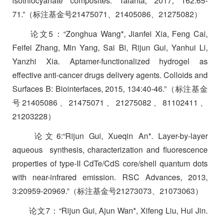
isothiocyanate composites. Talanta, 2017, 162:65-
71.”
（标注基金号
21475071
、
21405086
、
21275082
）
论文
5
：
“Zonghua Wang*, Jianfei Xia, Feng Cai,
Feifei Zhang, Min Yang, Sai Bi, Rijun Gui, Yanhui Li,
Yanzhi Xia. Aptamer-functionalized hydrogel as
effective anti-cancer drugs delivery agents. Colloids and
Surfaces B: Biointerfaces, 2015, 134:40-46.”
（标注基金
号
21405086
、
21475071
、
21275082
、
81102411
、
21203228
）
论文
6:“Rijun Gui, Xueqin An*. Layer-by-layer
aqueous
synthesis, characterization and fluorescence
properties of type-II CdTe/CdS core/shell quantum dots
with near-infrared emission. RSC Advances, 2013,
3:20959-20969.”
（标注基金号
21273073
、
21073063
）
论文
7
：
“Rijun Gui, Ajun Wan*, Xifeng Liu, Hui Jin.