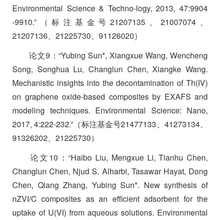
Environmental Science & Techno-logy, 2013, 47:9904
-9910.”
（标注基金号
21207135
、
21007074
、
21207136
、
21225730
、
91126020
）
论文
9
：
“Yubing Sun*, Xiangxue Wang, Wencheng
Song, Songhua Lu, Changlun Chen, Xiangke Wang.
Mechanistic insights into the decontamination of Th(IV)
on graphene oxide-based composites by EXAFS and
modeling techniques. Environmental Science: Nano,
2017, 4:222-232.”
（标注基金号
21477133
、
41273134
、
91326202
、
21225730
）
论文
10
：
“Haibo Liu, Mengxue Li, Tianhu Chen,
Changlun Chen, Njud S. Alharbi, Tasawar Hayat, Dong
Chen, Qiang Zhang, Yubing Sun*. New synthesis of
nZVI/C composites as an efficient adsorbent for the
uptake of U(VI) from aqueous solutions. Environmental