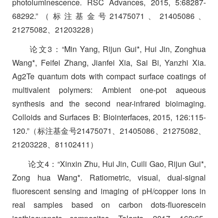
photoluminescence. RSC Advances, 2015, 5:68287-
68292.”
（标注基金号
21475071
、
21405086
、
21275082
、
21203228
）
论文
3
：
“Min Yang, Rijun Gui*, Hui Jin, Zonghua
Wang*, Feifei Zhang, Jianfei Xia, Sai Bi, Yanzhi Xia.
Ag2Te quantum dots with compact surface coatings of
multivalent polymers: Ambient one-pot aqueous
synthesis and the second near-infrared bioimaging.
Colloids and Surfaces B: Biointerfaces, 2015, 126:115-
120.
”（标注基金号
21475071
、
21405086
、
21275082
、
21203228
、
81102411
）
论文
4
：
“Xinxin Zhu, Hui Jin, Cuili Gao, Rijun Gui*,
Zong hua Wang*. Ratiometric, visual, dual-signal
fluorescent sensing and imaging of pH/copper ions in
real samples based on carbon dots-fluorescein