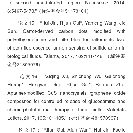
to second near-infrared region. Nanoscale, 2014,
6:5467-5473.”
（标注基金号
51173104
）
论文
15
：
“Hui Jin, Rijun Gui*, Yanfeng Wang, Jie
Sun. Carrot-derived carbon dots modified with
polyethyleneimine and nile blue for ratiometric two-
photon fluorescence turn-on sensing of sulfide anion in
biological fluids. Talanta, 2017, 169:141-148.”
（标注基
金号
21305079
）
论文
16
：
“Ziqing Xu, Shicheng Wu, Guicheng
Huang*, Hongwei Ding, Rijun Gui*, Baohua Zhu.
Aptamer-modified CuS nanocrystals /graphene oxide
composites for controlled release of glucosamine and
chemo-photothermal therapy of tumor cells. Materials
Letters, 2017, 195:131-135.”
（标注基金号
81573997
）
论文
17
：
“Rijun Gui, Ajun Wan*, Hui Jin. Facile