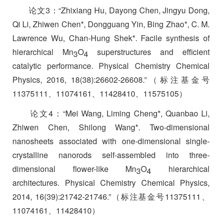
论文
3
：“
Zhixiang Hu, Dayong Chen, Jingyu Dong,
Qi Li, Zhiwen Chen*, Dongguang Yin, Bing Zhao*, C. M.
Lawrence Wu, Chan-Hung Shek*. Facile synthesis of
hierarchical Mn
O
superstructures and efficient
3
4
catalytic performance. Physical Chemistry Chemical
Physics, 2016, 18(38):26602-26608.
”（标注基金号
11375111
、
11074161
、
11428410
、
11575105
）
论文
4
：“
Mei Wang, Liming Cheng*, Quanbao Li,
Zhiwen Chen, Shilong Wang*. Two-dimensional
nanosheets associated with one-dimensional single-
crystalline nanorods self-assembled into three-
dimensional flower-like Mn
O
hierarchical
3
4
architectures. Physical Chemistry Chemical Physics,
2014, 16(39):21742-21746.
”（标注基金号
11375111
、
11074161
、
11428410
）