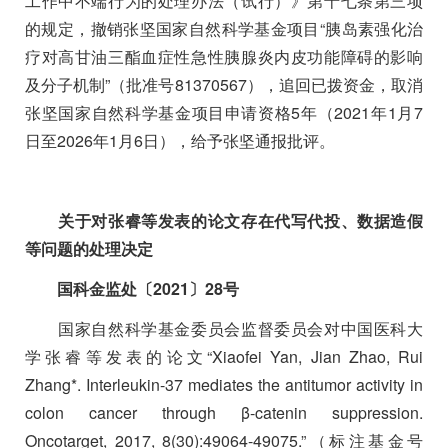
工作中不端行为的处理办法（试行）》第十七条第三项
的规定，撤销张坚国家自然科学基金项目
“
胰岛素强化治
疗对高甘油三酯血症性急性胰腺炎内皮功能障碍的影响
及分子机制
”
（批准号
81370567
），追回已拨资金，取消
张坚国家自然科学基金项目申请资格
5
年（
2021
年
1
月
7
日至
2026
年
1
月
6
日），给予张坚通报批评。
关于对张睿等发表的论文存在代写代投、数据造假
等问题的处理决定
国科金监处〔
2021
〕
28
号
国家自然科学基金委员会监督委员会对中国医科大
学张睿等发表的论文“
Xiaofei Yan, Jian Zhao, Rui
Zhang*. Interleukin-37 mediates the antitumor activity in
colon cancer through β-catenin suppression.
Oncotarget, 2017, 8(30):49064-49075.”
（标注基金号