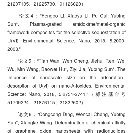
21207135
、
21225730
、
91126020
）
论文
4
：
“Fengbo Li, Xiaoyu Li, Pu Cui, Yubing
Sun*. Plasma-grafted amidoxime/metal-organic
framework composites for the selective sequestration of
U(VI). Environmental Science: Nano, 2018, 5:2000-
2008.”
论文
5
：
“Tian Wan, Wen Cheng, Jiehui Ren, Wei
Wu, Min Wang, Baowei Hu*, Ziyi Jia, Yubing Sun*. The
influence of nanoscale size on the adsorption–
desorption of U(vi) on nano-A-loxides. Environmental
Science: Nano, 2018, 5:2731-2741.”
（标注基金号
51709224
、
21876115
、
21822602
）
论文
6
：
“Congcong Ding, Wencai Cheng, Yubing
Sun*, Xiangke Wang. Determination of chemical affinity
of graphene oxide nanosheets with radionuclides