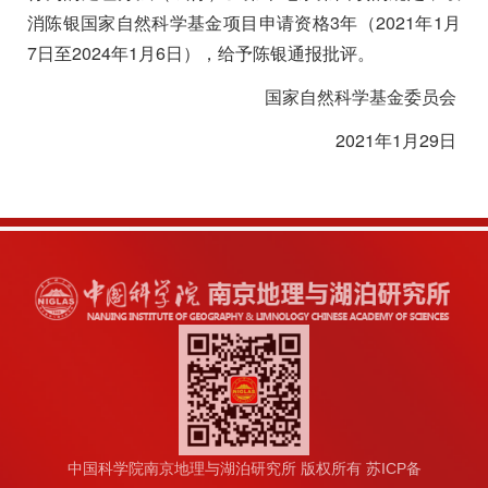
消陈银国家自然科学基金项目申请资格
3
年（
2021
年
1
月
7
日至
2024
年
1
月
6
日），给予陈银通报批评。
国家自然科学基金委员会
2021
年
1
月
29
日
中国科学院南京地理与湖泊研究所 版权所有 苏ICP备