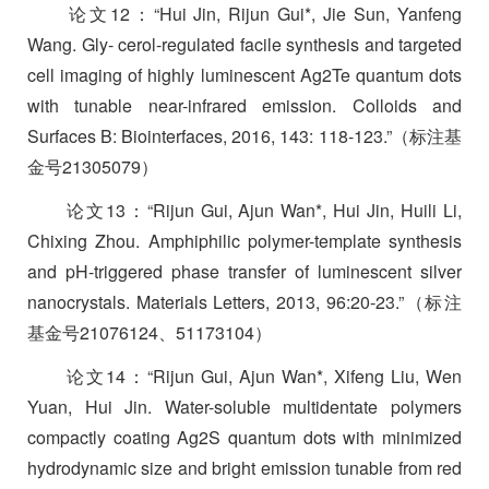
论文
12
：
“Hui Jin, Rijun Gui*, Jie Sun, Yanfeng
Wang. Gly- cerol-regulated facile synthesis and targeted
cell imaging of highly luminescent Ag2Te quantum dots
with tunable near-infrared emission. Colloids and
Surfaces B: Biointerfaces, 2016, 143: 118-123.”
（标注基
金号
21305079
）
论文
13
：
“Rijun Gui, Ajun Wan*, Hui Jin, Huili Li,
Chixing Zhou. Amphiphilic polymer-template synthesis
and pH-triggered phase transfer of luminescent silver
nanocrystals. Materials Letters, 2013, 96:20-23.”
（标注
基金号
21076124
、
51173104
）
论文
14
：
“Rijun Gui, Ajun Wan*, Xifeng Liu, Wen
Yuan, Hui Jin. Water-soluble multidentate polymers
compactly coating Ag2S quantum dots with minimized
hydrodynamic size and bright emission tunable from red