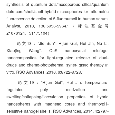
synthesis of quantum dots/mesoporous silica/quantum
dots core/shell/shell hybrid microspheres for ratiometric
fluorescence detection of 5-fluorouracil in human serum.
Analyst, 2013, 138:5956-5964.”
（标注基金号
21076124
、
51173104
）
论文
18
：
“Jie Sun*, Rijun Gui, Hui Jin, Na Li,
Xiaojing Wang*. CuS nanocrystal microgel
nanocomposites for light-regulated release of dual-
drugs and chemo-photothermal syner- gistic therapy in
vitro. RSC Advances, 2016, 6:8722-8728.”
论文
19
：
“Rijun Gui*, Hui Jin. Temperature-
regulated poly- merization and
swelling/collapsing/flocculation properties of hybrid
nanospheres with magnetic cores and thermo/pH-
sensitive nanogel shells. RSC Advances, 2014, 4:2797-