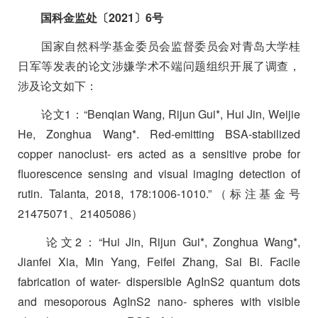
国科金监处〔
2021
〕
6
号
国家自然科学基金委员会监督委员会对青岛大学桂
日军等发表的论文涉嫌学术不端问题组织开展了调查，
涉及论文如下：
论文
1
：
“Benqian Wang, Rijun Gui*, Hui Jin, Weijie
He, Zonghua Wang*. Red-emitting BSA-stabilized
copper nanoclust- ers acted as a sensitive probe for
fluorescence sensing and visual imaging detection of
rutin. Talanta, 2018, 178:1006-1010.”
（标注基金号
21475071
、
21405086
）
论文
2
：
“Hui Jin, Rijun Gui*, Zonghua Wang*,
Jianfei Xia, Min Yang, Feifei Zhang, Sai Bi. Facile
fabrication of water- dispersible AgInS2 quantum dots
and mesoporous AgInS2 nano- spheres with visible