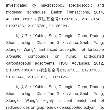
investigated by macroscopic, spectroscopic and
modeling techniques. Dalton Transactions, 2014,
43:3888-3896.”
（标注基金号
21207135
、
21007074
、
21207136
、
21225730
、
91126020
）
论文
7
：
“Yubing Sun, Changlun Chen, Dadong
Shao, Jiaxing Li, Xiaoli Tan, Guixia Zhao, Shubin Yang,
Xiangke Wang*. Enhanced adsorption of ionizable
aromatic compounds on humic acid-coated
carbonaceous adsorbents. RSC Advances, 2012,
2:10339-10364.”
（标注基金号
21207135
、
21207136
、
21071147
、
21071107
、
20971126
）
论文
8
：
“Yubing Sun, Changlun Chen, Dadong
Shao, Jiaxing Li, Xiaoli Tan, Guixia Zhao, Shubin Yang,
Xiangke Wang*. Highly efficient enrichment of
radionuclides on graphene oxide-supported polyaniline.