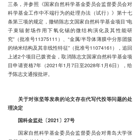
三条，并参照《国家自然科学基金委员会监督委员会对
科学基金工作中不端行为的处理办法（试行）》第十七
条第三项的规定，撤销陈志文国家自然科学基金项目“电
子束辐射场作用下氧化锡的微结构演化及其性能研
究”（批准号
11375111
）、“金属
/
半导体薄膜中分形团簇
的纳米结构及其非线性特征”（批准号
11074161
），追回
上述
2
个项目已拨资金，取消陈志文国家自然科学基金项
目申请资格
7
年（
2021
年
1
月
7
日至
2028
年
1
月
6
日），给
予陈志文通报批评。
关于对张坚等发表的论文存在代写代投等问题的处
理决定
国科金监处〔
2021
〕
27
号
国家自然科学基金委员会监督委员会对青岛大学张