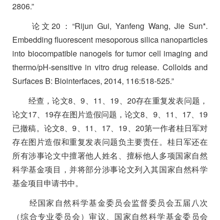
2806.”
论文
20
：
“Rijun Gui, Yanfeng Wang, Jie Sun*.
Embedding fluorescent mesoporous silica nanoparticles
into biocompatible nanogels for tumor cell imaging and
thermo/pH-sensitive in vitro drug release. Colloids and
Surfaces B: Biointerfaces, 2014, 116:518-525.”
经查，论文
8
、
9
、
11
、
19
、
20
存在重复发表问题，
论文
17
、
19
存在图片造假问题，论文
8
、
9
、
11
、
17
、
19
已撤稿。论文
8
、
9
、
11
、
17
、
19
、
20
第一作者桂日军对
存在图片造假和重复发表问题负主要责任。桂日军还在
所有涉事论文中擅署他人姓名、擅标他人多项国家自然
科学基金项目，并将部分涉事论文列入其国家自然科学
基金项目申请书中。
经国家自然科学基金委员会监督委员会五届八次
（综合专业委员会）审议、国家自然科学基金委员会