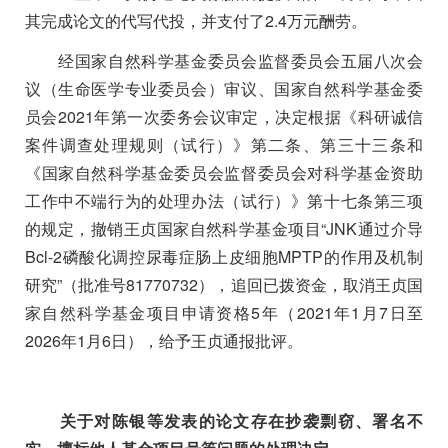
其完成论文的代写代投，并支付了
2.4
万元酬劳。
经国家自然科学基金委员会监督委员会五届八次会
议（生命医学专业委员会）审议、国家自然科学基金委
员会
2021
年第一次委务会议审定，决定根据《科研诚信
案件调查处理规则（试行）》第二条、第三十三条和
《国家自然科学基金委员会监督委员会对科学基金资助
工作中不端行为的处理办法（试行）》第十七条第三项
的规定，撤销王贞国家自然科学基金项目
“JNK
通过介导
Bcl-2
磷酸化调控尿毒症肠上皮细胞
MPTP
的作用及机制
研究
”
（批准号
81770732
），追回已拨资金，取消王贞国
家自然科学基金项目申请资格
5
年（
2021
年
1
月
7
日至
2026
年
1
月
6
日），给予王贞通报批评。
关于对陈银等发表的论文存在抄袭剽窃、署名不