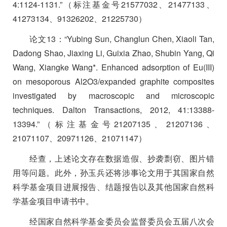
4:1124-1131.”
（标注基金号
21577032
、
21477133
、
41273134
、
91326202
、
21225730
）
论文
13
：
“Yubing Sun, Changlun Chen, Xiaoli Tan,
Dadong Shao, Jiaxing Li, Guixia Zhao, Shubin Yang, Qi
Wang, Xiangke Wang*. Enhanced adsorption of Eu(III)
on mesoporous Al2O3/expanded graphite composites
investigated by macroscopic and microscopic
techniques. Dalton Transactions, 2012, 41:13388-
13394.”
（标注基金号
21207135
、
21207136
、
21071107
、
20971126
、
21071147
）
经查，上述论文存在数据造假、抄袭剽窃、图片错
用等问题。此外，孙玉兵还将涉事论文用于其国家自然
科学基金项目进展报告、结题报告以及其他国家自然科
学基金项目申请书中。
经国家自然科学基金委员会监督委员会五届八次会