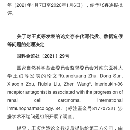
年（
2021
年
1
月
7
日至
2026
年
1
月
6
日），给予张睿通报批
评。
关于对王贞等发表的论文存在代写代投、数据造假
等问题的处理决定
国科金监处〔
2021
〕
29
号
国家自然科学基金委员会监督委员会对南京医科大
学王贞等发表的论文“
Kuangkuang Zhu, Dong Sun,
Xiaoqin Zou, Ruixia Liu, Zhen Wang*. Interleukin-36
receptor antagonist is associated with the progression of
renal cell carcinoma. International
Immunopharmacology. 84.”
（标注基金号
81770732
）涉
嫌学术不端问题组织开展了调查。
经查，王贞伪造论文数据后提供给第三方公司，由