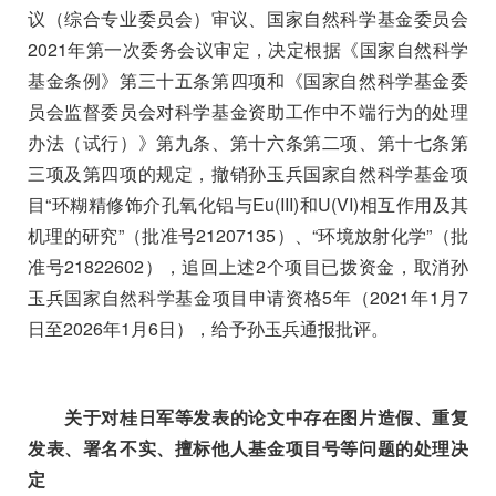
议（综合专业委员会）审议、国家自然科学基金委员会
2021
年第一次委务会议审定，决定根据《国家自然科学
基金条例》第三十五条第四项和《国家自然科学基金委
员会监督委员会对科学基金资助工作中不端行为的处理
办法（试行）》第九条、第十六条第二项、第十七条第
三项及第四项的规定，撤销孙玉兵国家自然科学基金项
目
“
环糊精修饰介孔氧化铝与
Eu(III)
和
U(VI)
相互作用及其
机理的研究
”
（批准号
21207135
）、
“
环境放射化学
”
（批
准号
21822602
），追回上述
2
个项目已拨资金，取消孙
玉兵国家自然科学基金项目申请资格
5
年（
2021
年
1
月
7
日至
2026
年
1
月
6
日），给予孙玉兵通报批评。
关于对桂日军等发表的论文中存在图片造假、重复
发表、署名不实、擅标他人基金项目号等问题的处理决
定