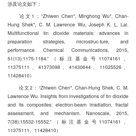
涉及论文如下：
论文
1
：“
Zhiwen Chen*, Minghong Wu*, Chan-
Hung Shek*, C. M. Lawrence Wu, Joseph K. L. Lai.
Multifunctional tin dioxide materials: advances in
preparation strategies, microstruc-ture, and
performance. Chemical Communications, 2015,
51(13):1175-1184.
”（标注基金号
11074161
、
11375111
、
41373098
、
41430644
、
11025526
、
11428410
）
论文
2
：“
Zhiwen Chen*, Chan-Hung Shek, C. M.
Lawrence Wu. Insights from investigations of tin dioxide
and its composites: electron-beam irradiation, fractal
assessment, and mechanism. Nanoscale, 2015,
7(38):15532-15552.
”（标注基金号
11074161
、
11375111
、
11428410
）