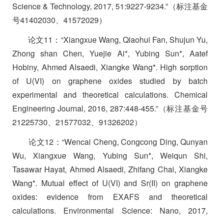
Science & Technology, 2017, 51:9227-9234.”
（标注基金
号
41402030
、
41572029
）
论文
11
：
“Xiangxue Wang, Qiaohui Fan, Shujun Yu,
Zhong shan Chen, Yuejie Ai*, Yubing Sun*, Aatef
Hobiny, Ahmed Alsaedi, Xiangke Wang*. High sorption
of U(VI) on graphene oxides studied by batch
experimental and theoretical calculations. Chemical
Engineering Journal, 2016, 287:448-455.”
（标注基金号
21225730
、
21577032
、
91326202
）
论文
12
：
“Wencai Cheng, Congcong Ding, Qunyan
Wu, Xiangxue Wang, Yubing Sun*, Weiqun Shi,
Tasawar Hayat, Ahmed Alsaedi, Zhifang Chai, Xiangke
Wang*. Mutual effect of U(VI) and Sr(II) on graphene
oxides: evidence from EXAFS and theoretical
calculations. Environmental Science: Nano, 2017,