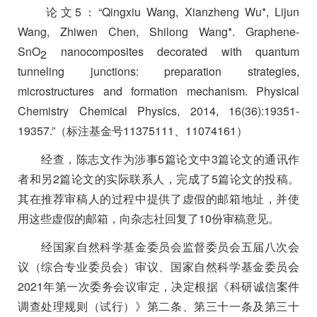
论文
5
：“
Qingxiu Wang, Xianzheng Wu*, Lijun
Wang, Zhiwen Chen, Shilong Wang*. Graphene-
SnO
nanocomposites decorated with quantum
2
tunneling junctions: preparation strategies,
microstructures and formation mechanism. Physical
Chemistry Chemical Physics, 2014, 16(36):19351-
19357.
”（标注基金号
11375111
、
11074161
）
经查，陈志文作为涉事
5
篇论文中
3
篇论文的通讯作
者和另
2
篇论文的实际联系人，完成了
5
篇论文的投稿。
其在推荐审稿人的过程中提供了虚假的邮箱地址，并使
用这些虚假的邮箱，向杂志社回复了
10
份审稿意见。
经国家自然科学基金委员会监督委员会五届八次会
议（综合专业委员会）审议、国家自然科学基金委员会
2021
年第一次委务会议审定，决定根据《科研诚信案件
调查处理规则（试行）》第二条、第三十一条及第三十