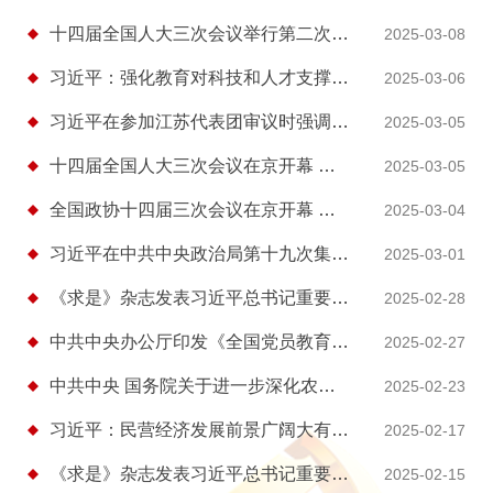
十四届全国人大三次会议举行第二次全体会议 习近平等出席
2025-03-08
习近平：强化教育对科技和人才支撑作用 形成人才辈出人尽其才才尽其用生动局面
2025-03-06
习近平在参加江苏代表团审议时强调 经济大省要挑大梁为全国发展大局作贡献
2025-03-05
十四届全国人大三次会议在京开幕 习近平等在主席台就座
2025-03-05
全国政协十四届三次会议在京开幕 习近平等党和国家领导人到会祝贺
2025-03-04
习近平在中共中央政治局第十九次集体学习时强调 坚定不移贯彻总体国家安全观 把平...
2025-03-01
《求是》杂志发表习近平总书记重要文章《经济工作必须统筹好几对重要关系》
2025-02-28
中共中央办公厅印发《全国党员教育培训工作规划（2024－2028年）》
2025-02-27
中共中央 国务院关于进一步深化农村改革 扎实推进乡村全面振兴的意见
2025-02-23
习近平：民营经济发展前景广阔大有可为 民营企业和民营企业家大显身手正当其时
2025-02-17
《求是》杂志发表习近平总书记重要文章《健全全面从严治党体系》
2025-02-15