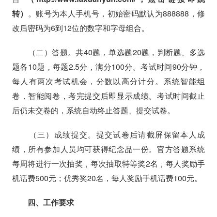
转）
。账号为本人手机号，初始密码默认为
888888，
修
改后密码为
6
到
12
位的数字和字母组合。
（二）答题。
共
40
题，单选题
20
题，判断题、多选
题各
10
题，每题
2.5
分，满分
100
分。考试时间
90
分钟，
每人有两次考试机会，分数以高分计分。系统智能组
卷，智能阅卷，考完提交后即显示成绩。考试时间截止
后仍未交卷的，系统自动终止答题、提交试卷。
（三）成绩提交。
提交试卷后请截屏保留本人成
绩，所有参加人员均可获得纪念品一份。官方答题系统
每周将进行一次抽奖，每次抽取特等奖
2
名，每人奖励手
机话费
500
元；优秀奖
20
名，每人奖励手机话费
100
元。
四、工作要求