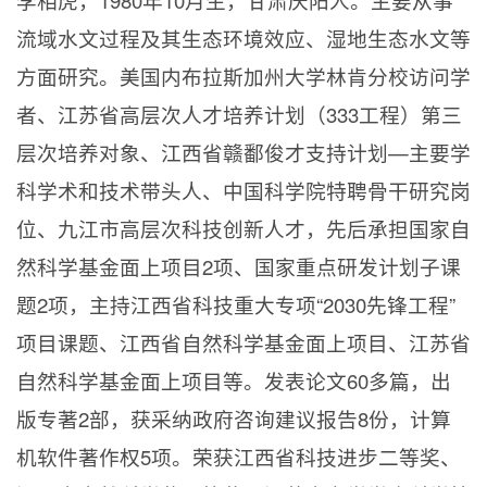
流域水文过程及其生态环境效应、湿地生态水文等
方面研究。美国内布拉斯加州大学林肯分校访问学
者、江苏省高层次人才培养计划（
333
工程）第三
层次培养对象、江西省赣鄱俊才支持计划—主要学
科学术和技术带头人、中国科学院特聘骨干研究岗
位、九江市高层次科技创新人才，先后承担国家自
然科学基金面上项目
2
项、国家重点研发计划子课
题
2
项，主持江西省科技重大专项“
2030
先锋工程”
项目课题、江西省自然科学基金面上项目、江苏省
自然科学基金面上项目等。发表论文
60
多篇，出
版专著
2
部，获采纳政府咨询建议报告
8
份，计算
机软件著作权
5
项。荣获江西省科技进步二等奖、