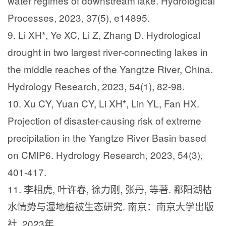
water regimes of downstream lake. Hydrological
Processes, 2023, 37(5), e14895.
9. Li XH*, Ye XC, Li Z, Zhang D. Hydrological
drought in two largest river-connecting lakes in
the middle reaches of the Yangtze River, China.
Hydrology Research, 2023, 54(1), 82-98.
10. Xu CY, Yuan CY, Li XH*, Lin YL, Fan HX.
Projection of disaster-causing risk of extreme
precipitation in the Yangtze River Basin based
on CMIP6. Hydrology Research, 2023, 54(3),
401-417.
11.
李相虎
,
叶许春
,
徐力刚
,
张丹
,
等著
.
鄱阳湖枯
水情势与湿地植被生态研究
.
南京：南京大学出版
社
, 2023
年
.