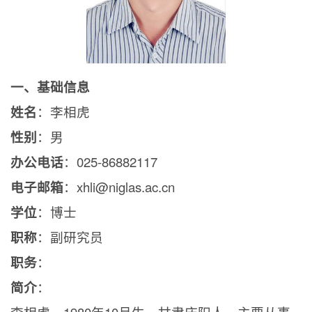
一、基础信息
姓名
：李相虎
性别
：男
办公电话
：
025-86882117
电子邮箱
：
xhli@niglas.ac.cn
学位
：博士
职称
：副研究员
职务
：
简介
：
李相虎，
1980
年
10
月生，甘肃庆阳人。主要从事