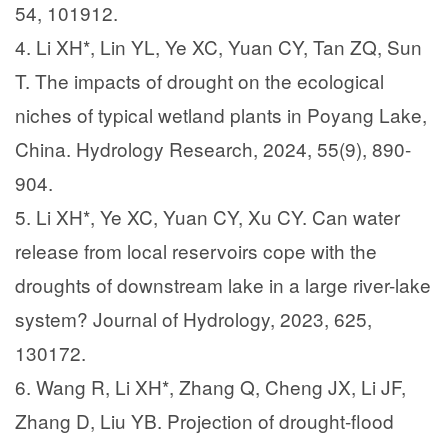
54, 101912.
4. Li XH*, Lin YL, Ye XC, Yuan CY, Tan ZQ, Sun
T. The impacts of drought on the ecological
niches of typical wetland plants in Poyang Lake,
China. Hydrology Research, 2024, 55(9), 890-
904.
5. Li XH*, Ye XC, Yuan CY, Xu CY. Can water
release from local reservoirs cope with the
droughts of downstream lake in a large river-lake
system? Journal of Hydrology, 2023, 625,
130172.
6. Wang R, Li XH*, Zhang Q, Cheng JX, Li JF,
Zhang D, Liu YB. Projection of drought-flood