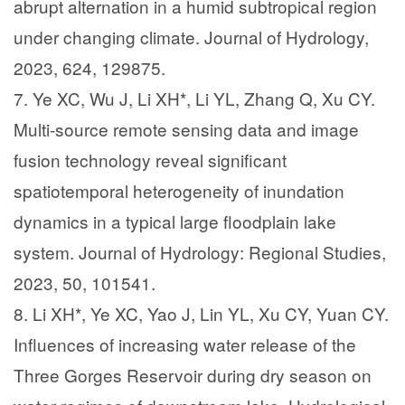
abrupt alternation in a humid subtropical region
under changing climate. Journal of Hydrology,
2023, 624, 129875.
7. Ye XC, Wu J, Li XH*, Li YL, Zhang Q, Xu CY.
Multi-source remote sensing data and image
fusion technology reveal significant
spatiotemporal heterogeneity of inundation
dynamics in a typical large floodplain lake
system. Journal of Hydrology: Regional Studies,
2023, 50, 101541.
8. Li XH*, Ye XC, Yao J, Lin YL, Xu CY, Yuan CY.
Influences of increasing water release of the
Three Gorges Reservoir during dry season on