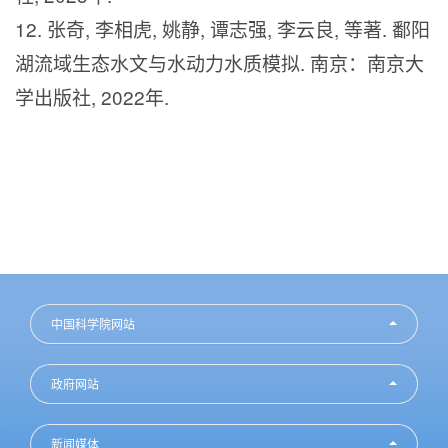
12.
张奇
,
李相虎
,
姚静
,
谭志强
,
李云良
,
等著
.
鄱阳
湖流域生态水文与水动力水质模拟
.
南京：南京大
学出版社
, 2022
年
.
中国科学院网站
政府网站
新闻媒体