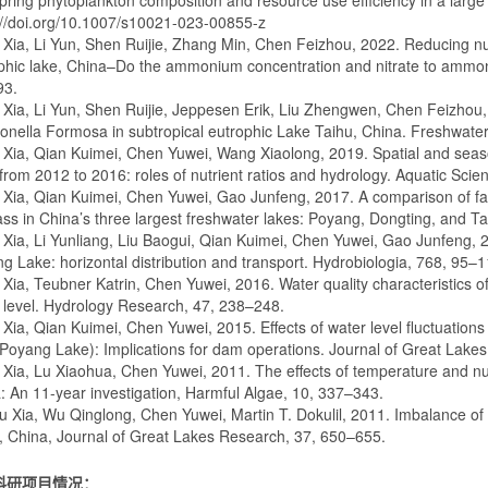
pring phytoplankton composition and resource use efficiency in a large
://doi.org/10.1007/s10021-023-00855-z
u Xia, Li Yun, Shen Ruijie, Zhang Min, Chen Feizhou, 2022. Reducing nu
phic lake, China–Do the ammonium concentration and nitrate to ammon
93.
u Xia, Li Yun, Shen Ruijie, Jeppesen Erik, Liu Zhengwen, Chen Feizhou,
ionella Formosa in subtropical eutrophic Lake Taihu, China. Freshwater
u Xia, Qian Kuimei, Chen Yuwei, Wang Xiaolong, 2019. Spatial and seaso
from 2012 to 2016: roles of nutrient ratios and hydrology. Aquatic Scien
u Xia, Qian Kuimei, Chen Yuwei, Gao Junfeng, 2017. A comparison of f
ss in China’s three largest freshwater lakes: Poyang, Dongting, and T
u Xia, Li Yunliang, Liu Baogui, Qian Kuimei, Chen Yuwei, Gao Junfeng, 
g Lake: horizontal distribution and transport. Hydrobiologia, 768, 95–1
u Xia, Teubner Katrin, Chen Yuwei, 2016. Water quality characteristics 
 level. Hydrology Research, 47, 238–248.
u Xia, Qian Kuimei, Chen Yuwei, 2015. Effects of water level fluctuation
(Poyang Lake): Implications for dam operations. Journal of Great Lake
u Xia, Lu Xiaohua, Chen Yuwei, 2011. The effects of temperature and nut
: An 11-year investigation, Harmful Algae, 10, 337–343.
iu Xia, Wu Qinglong, Chen Yuwei, Martin T. Dokulil, 2011. Imbalance o
, China, Journal of Great Lakes Research, 37, 650–655.
科研项目情况：