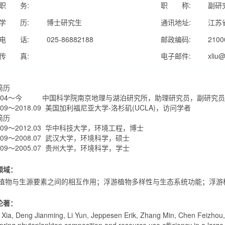
职 务:
职 称:
副研
学 历:
博士研究生
通讯地址:
江苏
电 话:
025-86882188
邮政编码:
2100
传 真:
电子邮件:
xliu@
：
简历
12.04～今 中国科学院南京地理与湖泊研究所，助理研究员，副研究员
7.09～2018.09 美国加利福尼亚大学-洛杉矶(UCLA)，访问学者
简历
8.09～2012.03 华中科技大学，环境工程，博士
5.09～2008.07 武汉大学，环境科学，硕士
1.09～2005.07 贵州大学，环境科学，学士
领域：
植物与生源要素之间的相互作用；浮游植物多样性与生态系统功能；浮游
论著：
u Xia, Deng Jianming, Li Yun, Jeppesen Erik, Zhang Min, Chen Feizhou, 