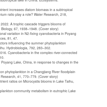
 subtropical lake in China. Ecosystems.
trient increases diatom biomass in a subtropical
ium ratio play a role? Water Research, 218,
 2022. A trophic cascade triggers blooms of
 Biology, 67, 1938–1948. (Cover story)
nal variation in N2-fixing cyanobacteria in Poyang
ces, 81, 47.
actors influencing the summer phytoplankton
aihu. Hydrobiologia, 792, 283–302.
2016. Cyanobacteria in the complex river-connected
10.
of Poyang Lake, China, in response to changes in the
s on phytoplankton in a Changjiang River floodplain
s Research, 41, 770–779. (Cover story)
rient ratios on Microcystis blooms in Lake Taihu,
f plankton community metabolism in eutrophic Lake