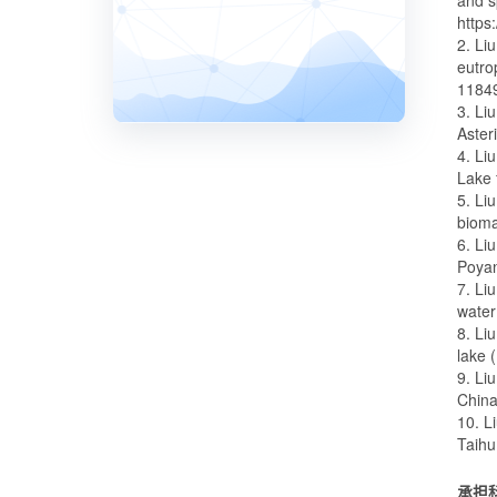
and s
https
2. Li
eutro
1184
3. Li
Aster
4. Li
Lake 
5. Li
bioma
6. Li
Poyan
7. Li
water
8. Li
lake 
9. Li
China
10. L
Taihu
承担