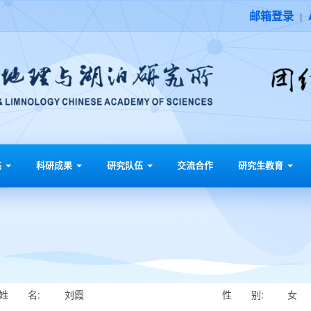
邮箱登录
|
态
科研成果
研究队伍
交流合作
研究生教育
姓 名:
刘霞
性 别:
女