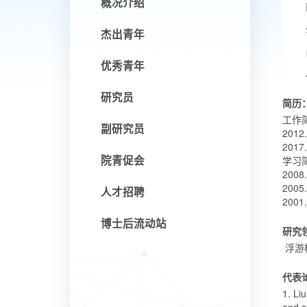
概况介绍
杰出青年
优秀青年
研究员
简历
工作
副研究员
20
201
院青促会
学习
200
200
人才招聘
200
博士后流动站
研究
浮游
代表
1. Li