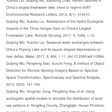
Yuanbo Liu, Guiping Wu, Xiaosong Zhao. Recent declines in
China’s largest freshwater lake: trend or regime shift?
Environmental Research Letters. 2013, 8(1): 014010.
Guiping Wu, Yuanbo Liu. Assessment of the Hydro-Ecological
Impacts of the Three Gorges Dam on China’s Largest
Freshwater Lake. Remote Sensing, 2017, 9, 1069, 1-13.
Guiping Wu, Yuanbo Liu. Seasonal water exchanges between
China’s Poyang Lake and its saucer-shaped depressions on
river deltas. Water, 2017, 9, 884: 1-11. doi:10.3390/w9110884.
Guiping Wu, Pengfeng Xiao, Xuezhi Feng. A method of Object
Detection for Remote Sensing Imagery Based on Spectral
Space Transformation. Spectroscopy and Spectral Analysis,
2013, 33(3): 741-745.
Guiping Wu, Yongnian Zeng, Pengfeng Xiao et al. Using
autologistic spatial models to simulate the distribution of land-
use patterns in Yongding County, Zhangjiajie, Hunan Province,