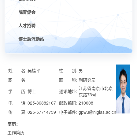
院青促会
人才招聘
博士后流动站
姓 名:
吴桂平
性 别:
男
职 务:
职 称:
副研究员
江苏省南京市北京
学 历:
博士
通讯地址:
东路73号
电 话:
025-86882167
邮政编码:
210008
传 真:
025-57714759
电子邮件:
gpwu@niglas.ac.cn
简历：
工作简历