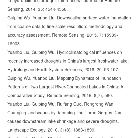
to hydro-climatic drought. International Journal of Remote
Sensing, 2014, 35: 4544-4558.
Guiping Wu, Yuanbo Liu. Downscaling surface water inundation
from coarse data to fine-scale resolution: methodology and
accuracy assessment. Remote Sensing, 2015, 7: 15989-
16003.
Yuanbo Liu, Guiping Wu. Hydroclimatological influences on
recently increased droughts in China’s largest freshwater lake.
Hydrology and Earth System Sciences, 2016, 20: 93-107.
Guiping Wu, Yuanbo Liu. Mapping Dynamics of Inundation
Patterns of Two Largest River-Connected Lakes in China: A
Comparative Study. Remote Sensing, 2016, 8(7), 560.
Yuanbo Liu, Guiping Wu, Ruifang Guo, Rongrong Wan.
Changing landscapes by damming: the Three Gorges Dam
causes downstream lake shrinkage and severe droughts.
Landscape Ecology, 2016, 31(8): 1883-1890.