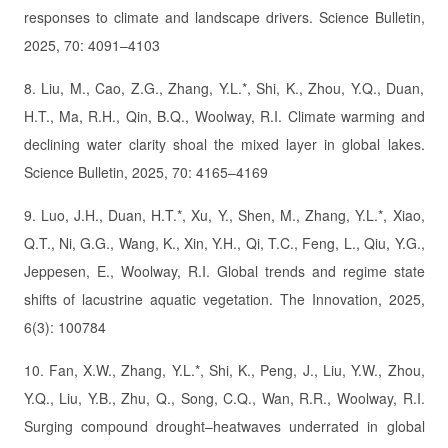
responses to climate and landscape drivers. Science Bulletin,
2025, 70: 4091–4103
8. Liu, M., Cao, Z.G., Zhang, Y.L.*, Shi, K., Zhou, Y.Q., Duan,
H.T., Ma, R.H., Qin, B.Q., Woolway, R.I. Climate warming and
declining water clarity shoal the mixed layer in global lakes.
Science Bulletin, 2025, 70: 4165–4169
9. Luo, J.H., Duan, H.T.*, Xu, Y., Shen, M., Zhang, Y.L.*, Xiao,
Q.T., Ni, G.G., Wang, K., Xin, Y.H., Qi, T.C., Feng, L., Qiu, Y.G.,
Jeppesen, E., Woolway, R.I. Global trends and regime state
shifts of lacustrine aquatic vegetation. The Innovation, 2025,
6(3): 100784
10. Fan, X.W., Zhang, Y.L.*, Shi, K., Peng, J., Liu, Y.W., Zhou,
Y.Q., Liu, Y.B., Zhu, Q., Song, C.Q., Wan, R.R., Woolway, R.I.
Surging compound drought–heatwaves underrated in global