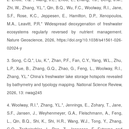
Zhi, W., Zhang, Y.L.*, Qin, B.Q., Wu, F.C., Woolway, R.I., Jane,
S.F., Rose, K.C., Jeppesen, E., Hamilton, D.P., Xenopoulos,
M.A., Leavitt, P.R.* Widespread deoxygenation of freshwater
ecosystems regularly reversed by nutrient management.
Nature Geoscience, 2026, https://doi.org/10.1038/s41561-026-
02024-y
3. Song, C.Q.*, Liu, K.*, Zhan, P.F., Fan, C.Y., Yang, W.L., Zhu,
L.P., Xue, B., Zhang, G.Q., Zhao, G., Feng, L., Woolway, R.I.,
Zhang, Y.L.* China’s freshwater lake storage hotspots revealed
by bathymetry and typology mapping. National Science Review,
2026, 13: nwag245
4. Woolway, R.I.*, Zhang, Y.L.*, Jennings, E., Zohary, T., Jane,
S.F., Jansen, J., Weyhenmeyer, G.A., Fleischmann, A., Feng,
L., Qin, B.Q., Shi, K., Shi, H.R., Wang, W.J., Tong, Y., Zhang,