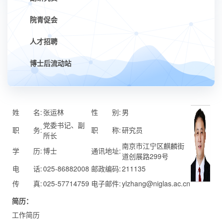
院青促会
人才招聘
博士后流动站
姓 名:
张运林
性 别:
男
党委书记、副
职 务:
职 称:
研究员
所长
南京市江宁区麒麟街
学 历:
博士
通讯地址:
道创展路299号
电 话:
025-86882008
邮政编码:
211135
传 真:
025-57714759
电子邮件:
ylzhang@niglas.ac.cn
简历：
工作简历