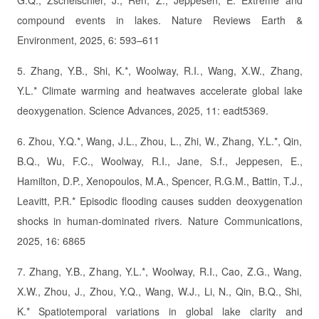
G.Q., Zscheischler, J., Ren, Z., Jeppesen, E. Extreme and
compound events in lakes. Nature Reviews Earth &
Environment, 2025, 6: 593–611
5. Zhang, Y.B., Shi, K.*, Woolway, R.I., Wang, X.W., Zhang,
Y.L.* Climate warming and heatwaves accelerate global lake
deoxygenation. Science Advances, 2025, 11: eadt5369.
6. Zhou, Y.Q.*, Wang, J.L., Zhou, L., Zhi, W., Zhang, Y.L.*, Qin,
B.Q., Wu, F.C., Woolway, R.I., Jane, S.f., Jeppesen, E.,
Hamilton, D.P., Xenopoulos, M.A., Spencer, R.G.M., Battin, T.J.,
Leavitt, P.R.* Episodic flooding causes sudden deoxygenation
shocks in human-dominated rivers. Nature Communications,
2025, 16: 6865
7. Zhang, Y.B., Zhang, Y.L.*, Woolway, R.I., Cao, Z.G., Wang,
X.W., Zhou, J., Zhou, Y.Q., Wang, W.J., Li, N., Qin, B.Q., Shi,
K.* Spatiotemporal variations in global lake clarity and