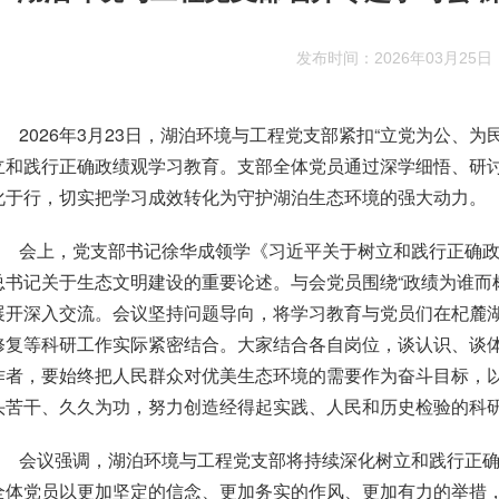
发布时间：2026年03月25日
2026年3月23日，湖泊环境与工程党支部紧扣“立党为公、
立和践行正确政绩观学习教育。支部全体党员通过深学细悟、研
化于行，切实把学习成效转化为守护湖泊生态环境的强大动力。
会上，党支部书记徐华成领学《习近平关于树立和践行正确
总书记关于生态文明建设的重要论述。与会党员围绕“政绩为谁而
展开深入交流。会议坚持问题导向，将学习教育与党员们在杞麓
修复等科研工作实际紧密结合。大家结合各自岗位，谈认识、谈
作者，要始终把人民群众对优美生态环境的需要作为奋斗目标，以
头苦干、久久为功，努力创造经得起实践、人民和历史检验的科
会议强调，湖泊环境与工程党支部将持续深化树立和践行正
全体党员以更加坚定的信念、更加务实的作风、更加有力的举措