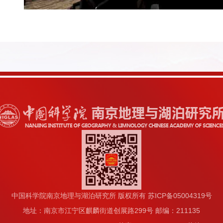
中国科学院南京地理与湖泊研究所 版权所有 苏ICP备05004319号
地址：南京市江宁区麒麟街道创展路299号 邮编：211135