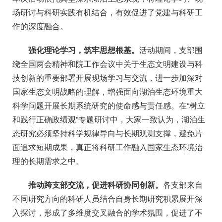
场研讨与科研
实践
有机结合，有效促进了党建与科研工
作的深度融合。
强化理论学习，筑牢思想根基
。
活动
期间
，支部围
绕全国两会
精神和院工作会议中
关于生态文明建设与科
技创新的重要部署开展现场学习与交流
，
进一步
加深
对
国家生态文明战略的理解，增强面向湖泊生态环境重大
科学问题开展长期系统研究的使命感与责任感。
在
“树立
和践行正确政绩观”专题
研讨中
，大家一致认为，湖泊生
态研究必须坚持科学规律导向与长期观测支撑，避免片
面追求短期成果，真正将科研工作融入国家生态环境治
理的长期需求之中。
推动跨支部交流，促进科研协同创新
。
各支部
来自
不同研究方向的科研人员结合
自身
长期研究积累展开深
入探讨，形成了多维度交叉融合的学术氛围
，
促进了不