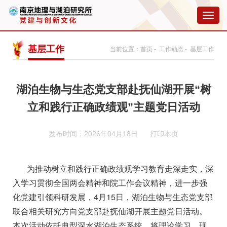
切
换
导
航
基层工作
当前位置：
首页
-
工作动态
- 基层工作
湖泊生物与生态党支部赴抚仙湖开展“树
立和践行正确政绩观”主题党日活动
发布时间：2026年04月18日
打印本页
为推动树立和践行正确政绩观学习教育走深走实
，
深
入学习贯彻全国两会精神和院工作会议精神，进一步强
化党建引领科研发展，
4
月
15
日
，湖泊生物与生态党支部
联合相关
研究方向党
支部赴抚仙湖开展主题党日活动。
本次活动
依托
典型深水湖泊生态系统，将理论学习、现