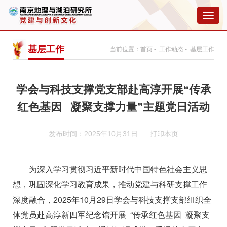
切
换
导
航
基层工作
当前位置：
首页
-
工作动态
- 基层工作
学会与科技支撑党支部赴高淳开展“传承
红色基因 凝聚支撑力量”主题党日活动
发布时间：2025年10月31日
打印本页
为深入学习贯彻习近平新时代中国特色社会主义思
想，巩固深化学习教育成果，推动党建与科研支撑工作
深度融合，
2
025
年
1
0
月
29日
学会与科技支撑支部组织全
体党员赴高淳新四军纪念馆开展
“
传承红色基因
凝聚
支