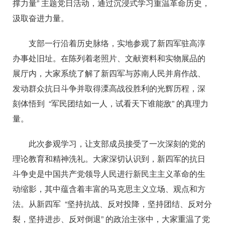
撑
力量
” 主题党日活动，通过沉浸式学习重温革命历史，
汲取奋进力量。
支部一行沿着历史脉络，实地参观了新四军驻高淳
办事处旧址。
在陈列着老照片、文献资料和实物展品的
展厅内，大家系统了解了新四军与苏南人民并肩作战、
发动群众抗日斗争并
取得溧高战役胜利的光辉历程，深
刻体悟到
“军民团结如一人，试看天下谁能敌” 的真理力
量。
此次参观学习，让支部成员接受了一次深刻的党的
理论教育和精神洗礼。大家深切认识到，新四军的抗日
斗争史是中国共产党领导人民进行新民主主义革命的生
动缩影，其中蕴含着丰富的马克思主义立场、观点和方
法。从新四军
“坚持抗战、反对投降，坚持团结、反对分
裂，坚持进步、反对倒退” 的政治主张中，大家重温了党