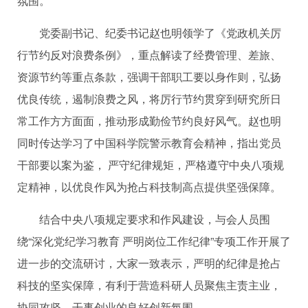
氛围。
党委副书记、纪委书记赵也明领学了《党政机关厉
行节约反对浪费条例》，重点解读了经费管理、差旅、
资源节约等重点条款，强调干部职工要以身作则，弘扬
优良传统，遏制浪费之风，将厉行节约贯穿到研究所日
常工作方方面面，推动形成勤俭节约良好风气。赵也明
同时传达学习了中国科学院警示教育会精神，指出党员
干部要以案为鉴， 严守纪律规矩，严格遵守
中央
八项规
定精神，以优良作风为抢占科技制高点提供坚强保障。
结合
中央
八项规定要求和作风建设，与会人员围
绕“深化党纪学习教育 严明岗位工作纪律”专项工作开展了
进一步的交流研讨，大家一致表示，严明的纪律是抢占
科技的坚实保障，有利于营造科研人员聚焦主责主业，
协同攻坚，干事创业的良好创新氛围。