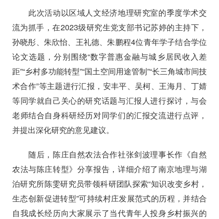
此次活动以区域人文经济地理研究室的季度学术交
流为抓手，在
2023
级研究生党支部书记苏婷的主持下，
孙晓彤、朱欣怡、王礼德、朱鹏程
4
位青年学子结合学位
论文选题，分别围绕“数字普惠金融与城乡居民收入差
距”“乡村多功能转型”“国土空间用途管制”“长三角城市间技
术合作”等主题进行汇报，安丰平、吴柯、王海月、丁婧
等同学就自己关心的研究话题与汇报人进行探讨，与会
老师结合自身科研经历对同学们的汇报交流进行点评，
并提出深化研究的意见建议。
随后，陈庄自然农法合作社张剑波理事长作《自然
农法与陈庄转型》分享报告，详细介绍了南京地理与湖
泊研究所陈雯研究员带领科研团队探索“知识改变乡村，
生态创新促进转型”可持续村庄发展范式的历程，并结合
自我成长经历向大家展示了当代青年人投身乡村振兴的