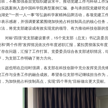
训班，不断加强基层党组织建设水平。推动党建工作与科研工作
的实践案例入选中国科学院典型案例汇编、参与承担院党建研究会
地湖史”“一所一人一事”等弘扬科学家精神品牌活动，各项党建
作表示感谢，并强调要紧紧围绕加快抢占科技制高点的核心任务
方法，将党支部建设成有效实现党的领导、有力推动科技创新的
对标“四强”党支部建设要求，
15
个党支部（总支）书记及委
设和“两个作用”发挥情况依次作年度述职汇报，紧扣贯彻落实年
了存在问题，汇报了工作打算。党委委员综合各支部述职情况，
评，为支部工作明确了努力方向。
赵也明在总结时强调，各支部在科技创新中充分发挥党员先
建工作与业务工作的融合成效。希望各位支部书记继续担当作为
破，为加快抢占科技制高点，实现“四个率先”目标做出更大贡献。