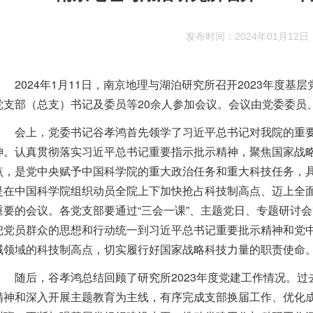
发布时间：2024年01月12日
2024
年
1
月
11
日，南京地理与湖泊研究所召开
2023
年度基层
党支部（总支）书记及委员等
20
余人参加会议。会议由党委委员
会上，党委书记谷孝鸿首先领学了习近平总书记对我院的重
神。认真贯彻落实习近平总书记重要指示批示精神，聚焦国家战
点，是党中央赋予中国科学院的重大政治任务和重大科技任务，
是在中国科学院组织动员全院上下加快抢占科技制高点、迈上全面
重要的会议。各党支部要通过“三会一课”、主题党日、专题研讨
把党员群众的思想和行动统一到习近平总书记重要批示精神和党
域领域的科技制高点，切实履行好国家战略科技力量的职责使命
随后，谷孝鸿总结回顾了研究所
2023
年度党建工作情况。过
精神和深入开展主题教育为主线，有序完成支部换届工作、优化