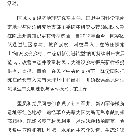
活动。
区域人文经济地理研究室主任、民盟中国科学院南
京地理与湖泊研究所支部主委陈雯研究员带领团队长期
在陈庄开展知识乡村转型试验。自
2013
年至今，陈雯团
队通过社区参与、教育赋权、科技导入，在陈庄探索
出“知识改变乡村，生态创新促进转型”的可持续村庄发展
范式，改善生态并致富村民，为建设乡村振兴新样板提
供有力支撑。目前，在民盟中央的支持下，陈雯团队把
陈庄经验带入云南大理州中和邑村，开始探索高原湖泊
流域生态文明建设与乡村振兴示范工作。
盟员和党员同志们参观了新四军井、新四军修械所
遗址等红色地标，追忆革命先辈为国为民无私奉献的崇
高精神。现场考察了村民利用自然农法种植的蔬菜、禽
类集中养殖和有机堆肥、水系的生态化改造、生态沟渠