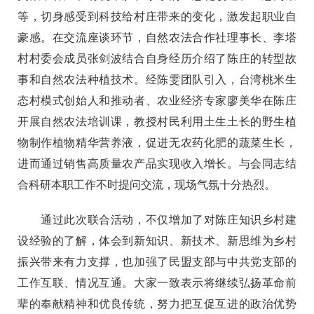
等，切身感受到科技给村庄带来的变化，激发起职业自
豪感。
在交流座谈环节，自然农法合作社理事长、李塔
村村委会成员张剑波结合自身经历介绍了陈庄的转型故
事和自然农法种植技术。经陈雯团队引入，台湾桃米生
态村模式创始人和推动者、农业经济专家廖美华在陈庄
开展自然农法培训课，教授村民利用土生土长的野生植
物制作植物精华营养液，促进无农药化肥的蔬菜生长，
进而通过销售高质量农产品实现收入增长。与会同志结
合科研本职工作不时提问交流，现场气氛十分热烈。
通过此次联合活动，不仅增加了对陈庄知识乡村建
设经验的了解，体会到新知识、新技术、新思维为乡村
振兴带来有力支撑，也加强了民盟支部与中共党支部的
工作互联、情况互通。大家一致表示将继续弘扬革命前
辈的奉献精神和优良传统，努力把互促互进的政治优势