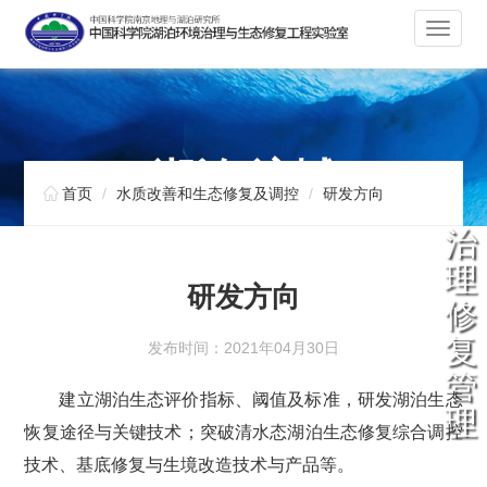
切
换
导
航
湖泊 流域

首页
水质改善和生态修复及调控
研发方向
治
理
研发方向
修
复
发布时间：2021年04月30日
管
建立湖泊生态评价指标、阈值及标准，研发湖泊生态
理
恢复途径与关键技术；突破清水态湖泊生态修复综合调控
技术、基底修复与生境改造技术与产品等。