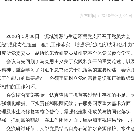
发布时间：2026年04月01日
2026年3月30日，流域资源与生态环境党支部召开党员大
围绕“强化责任担当，狠抓工作落实—增强研究所组织力和战斗力
研究所党委委员、副所长朱青研究员及研究室全体党员参会学习
会议首先回顾了马克思主义关于实践和实干的重要论述，以
示精神，重点学习了习近平总书记关于抓落实的重要论述。会议
和工作能力的重要标准，必须牢固树立党的宗旨意识和正确政绩
环相扣的工作闭环。
会议结合支部实际，认真查摆了抓落实过程中存在的不足。
加强细化举措、压实责任和跟踪问效；在服务国家重大需求方面
治理及水生态修复等核心使命，需强化建制化攻关与协同化落实
增强一抓到底的韧劲；在工作闭环方面，应更加重视结果导向，推动形
交流研讨环节，支部党员结合自身在湖泊水资源保护、水生态