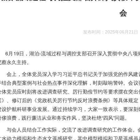
会
发布时间：2025年06月21日
6月19日，湖泊-流域过程与调控支部召开
深入贯彻中央八项
记蔡永久主持。
会上，全体党员
深入学习习近平
总书记关于加强党的作风建
并结合典型案例与社会热点事件深化理解，时刻敲响警钟。会议
全体党员
应
时
刻将改进调查研
究、厉行勤
俭节约等要求摆在突出
案》、修订后的《党政机关厉行节约反对浪费条例》等具体规定
建设护航科研事业发展。
通过持续学习，大家
一致表示，要
深刻
奢侈浪费
，
践行
廉洁从
业和
务实作风，
坚决杜绝
“四风”问题
。
与会人员结合工作实际，交流了改进调查研究的工作体会。会
文水动力模拟和生态水文遥感研究，其中模型模拟和卫星遥感虽