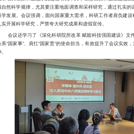
循自然科学规律，
尤其
要注重地面调查和采样研究，通过扎实的
科学发展。会议强调，
面向国家
重大
需求，科
研工作者肩负
建设
扎实
开展科学
研究
，严禁夸大研究成果和虚假宣传。
会议还学习了《深化科研院所改革 赋能科技强国建设》文件
心系“国家事”、肩扛“国家责”的使命担当，有效提升了会议实效
神。