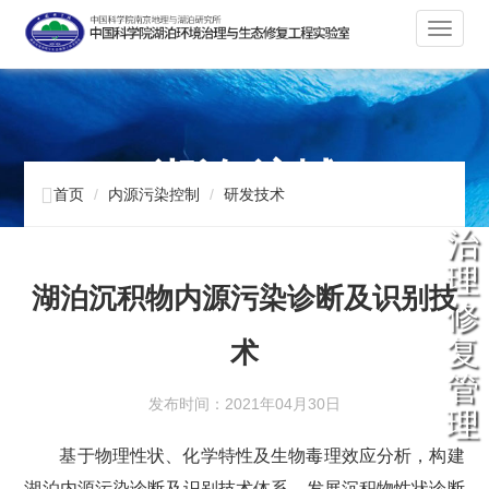
切
换
导
航
湖泊 流域

首页
内源污染控制
研发技术
治
理
湖泊沉积物内源污染诊断及识别技
修
复
术
管
发布时间：2021年04月30日
理
基于物理性状、化学特性及生物毒理效应分析，构建
湖泊内源污染诊断及识别技术体系，发展沉积物性状诊断