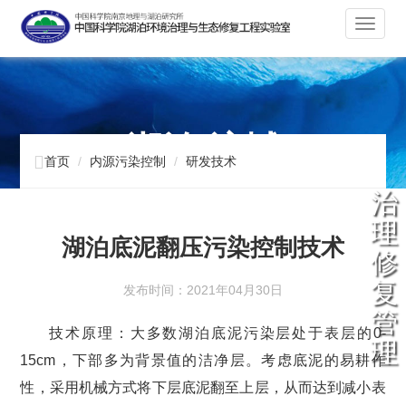
切
换
导
航
湖泊 流域

首页
内源污染控制
研发技术
治
理
湖泊底泥翻压污染控制技术
修
复
发布时间：2021年04月30日
管
技术原理：大多数湖泊底泥污染层处于表层的0-
理
15cm，下部多为背景值的洁净层。考虑底泥的易耕作
性，采用机械方式将下层底泥翻至上层，从而达到减小表