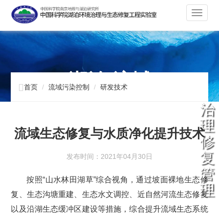
切
换
导
航
湖泊 流域

首页
流域污染控制
研发技术
治
理
流域生态修复与水质净化提升技术
修
复
发布时间：2021年04月30日
管
按照“山水林田湖草”综合视角，通过坡面裸地生态修
理
复、生态沟塘重建、生态水文调控、近自然河流生态修复
以及沿湖生态缓冲区建设等措施，综合提升流域生态系统