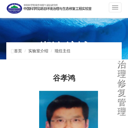
切
换
导
航
湖泊 流域

首页
实验室介绍
现任主任
治
理
谷孝鸿
修
复
管
理