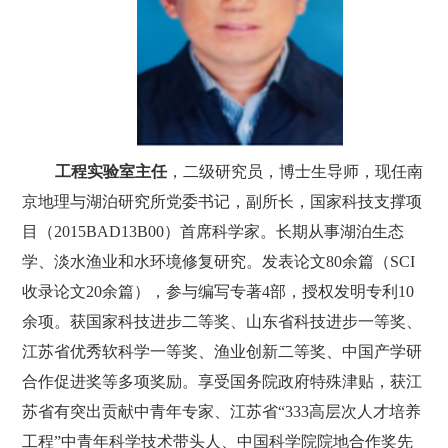
工程实验室主任
，二级研究员，博士生导师，现任南
京地理与湖泊研究所党委书记，副所长，国家科技支撑项
目（
2015BAD13B00
）首席科学家。长期从事湖泊生态
学、淡水渔业和水环境修复研究。发表论文
80
余篇（
SCI
收录论文
20
余篇），参与编写专著
4
部，授权发明专利
10
余项。获国家科技进步二等奖、山东省科技进步一等奖、
江苏省优秀软科学一等奖、渔业创新二等奖、中国产学研
合作促进奖等多项奖励。享受国务院政府特殊津贴，获江
苏省有突出贡献中青年专家、江苏省
“333
高层次人才培养
工程
”
中青年科学技术带头人、中国科学院院地合作奖先