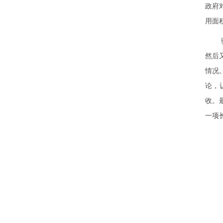
政府
用面
然后
情况
论，
收。
一项