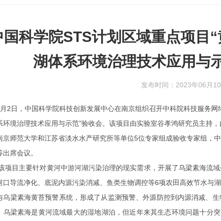
中国科学院STS计划区域重点项目
湖体系环境治理技术应用与示
发布时间：2023年06月1
月
2
日，中国科学院科技创新发展中心在南京组织召开中科院科技服务网
系环境治理技术应用与示范
”
验收会。该项目由实验室谷孝鸿研究员主持，
南京师范大学和江苏省淡水水产研究所等单位
5
位专家组成验收专家组，中
等出席会议。
该项目主要针对黄河中游河湖污染治理的现实需求，开展了乌梁素海流域
河口导流净化、底泥内源污染消减、鱼类生物调控等
6
项农田高效节水与湖
与乌梁素海黄苔预警系统，形成了从监测预警、外源防控到内源消减、生
。乌梁素海是黄河流域最大的湿地湖泊，但近年来其生态环境问题十分突