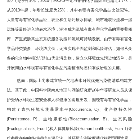
望》(II)报告显示，2020年末CAS登记在册的化学品数量已超过1.7亿，
从2013年起，年增长速度为25%，其中有毒有害化学品占比达62%。
大量有毒有害化学品经工农业和生活污废水排放、城市地表径流和干湿
沉降等最终进入地表水环境，湖泊成为流域有毒有害化学品的重要蓄积
库，严重威胁其生态系统服务功能和流域可持续发展。由于有毒有害化
学品种类繁多、环境浓度低，无法实现全面监测和风险评估，如何从众
多的化合物中筛选识别出优先污染物，建立水环境优先污染物清单，是
开展湖泊水环境有毒有害化学品污染精准防控和削减治理的关键。
然而，国际上尚未建立统一的地表水环境优先污染物清单构建方
法。基于此，中国科学院南京地理与湖泊研究所赵中华等研究人员从保
护受纳水环境生态安全和人群健康的角度出发，围绕有毒有害化学品，
构建了囊括环境实测暴露水平(Occurrence, O)、化合物持久性
(Persistence, P)、生物累积性(Bioaccumulation, B)、生态风险
(Ecological risk, Eco-T)和人体健康风险(Human health risk, Hum-T)评
价参数在内的多指标综合评分法，以环境实测浓度替代模型预测浓度、