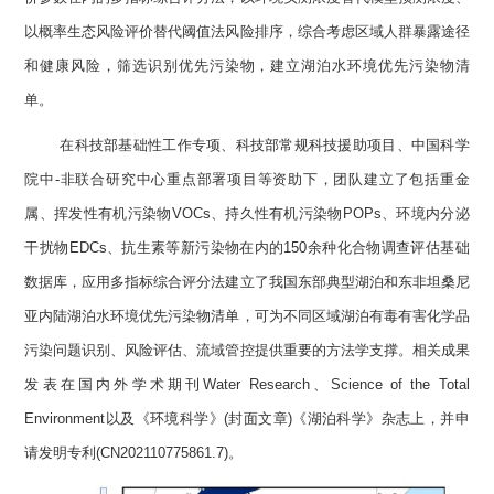
以概率生态风险评价替代阈值法风险排序，综合考虑区域人群暴露途径
和健康风险，筛选识别优先污染物，建立湖泊水环境优先污染物清
单。
在科技部基础性工作专项、科技部常规科技援助项目、中国科学
院中-非联合研究中心重点部署项目等资助下，团队建立了包括重金
属、挥发性有机污染物VOCs、持久性有机污染物POPs、环境内分泌
干扰物EDCs、抗生素等新污染物在内的150余种化合物调查评估基础
数据库，应用多指标综合评分法建立了我国东部典型湖泊和东非坦桑尼
亚内陆湖泊水环境优先污染物清单，可为不同区域湖泊有毒有害化学品
污染问题识别、风险评估、流域管控提供重要的方法学支撑。相关成果
发表在国内外学术期刊Water Research、Science of the Total
Environment以及《环境科学》(封面文章)《湖泊科学》杂志上，并申
请发明专利(CN202110775861.7)。