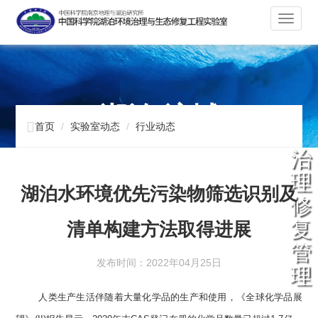
切
换
导
航
湖泊 流域

首页
实验室动态
行业动态
治
理
湖泊水环境优先污染物筛选识别及
修
复
清单构建方法取得进展
管
发布时间：2022年04月25日
理
人类生产生活伴随着大量化学品的生产和使用，《全球化学品展