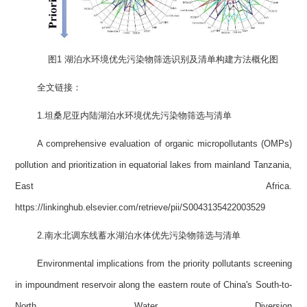
图1 湖泊水环境优先污染物筛选识别及清单构建方法概化图
全文链接：
1.坦桑尼亚内陆湖泊水环境优先污染物筛选与清单
A comprehensive evaluation of organic micropollutants (OMPs)
pollution and prioritization in equatorial lakes from mainland Tanzania,
East Africa.
https://linkinghub.elsevier.com/retrieve/pii/S0043135422003529
2.南水北调东线蓄水湖泊水体优先污染物筛选与清单
Environmental implications from the priority pollutants screening
in impoundment reservoir along the eastern route of China's South-to-
North Water Diversion