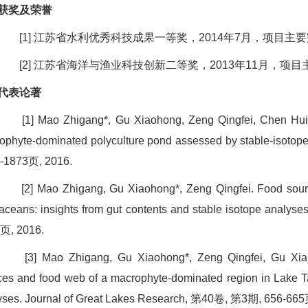
获奖及荣誉
[1] 江苏省水利优秀科技成果一等奖，2014年7月，项目主
[2] 江苏省海洋与渔业科技创新二等奖，2013年11月，项
代表论著
[1] Mao Zhigang*, Gu Xiaohong, Zeng Qingfei, Chen Huihui
ophyte-dominated polyculture pond assessed by stable-isoto
-1873页, 2016.
[2] Mao Zhigang, Gu Xiaohong*, Zeng Qingfei. Food sources
taceans: insights from gut contents and stable isotope anal
页, 2016.
[3] Mao Zhigang, Gu Xiaohong*, Zeng Qingfei, Gu Xiank
ces and food web of a macrophyte-dominated region in Lake Ta
yses. Journal of Great Lakes Research, 第40卷, 第3期, 656-665