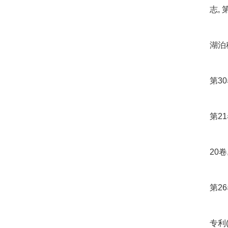
志, 第
湖泊科
第30卷
第21卷
20卷,
第26卷
专利(Z