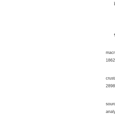
macr
1862
crus
2898
sour
anal