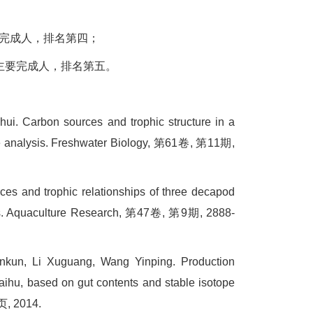
要完成人，排名第四；
目主要完成人，排名第五。
. Carbon sources and trophic structure in a
pe analysis. Freshwater Biology, 第61卷, 第11期,
 and trophic relationships of three decapod
yses. Aquaculture Research, 第47卷, 第9期, 2888-
un, Li Xuguang, Wang Yinping. Production
ihu, based on gut contents and stable isotope
页, 2014.