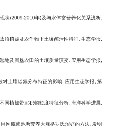
源现状(2009-2010年)及与水体富营养化关系浅析.
滨湿地盐沼植被及农作物下土壤酶活性特征. 生态学报,
滨盐沼湿地及围垦农田的土壤质量演变. 应用生态学报,
沼植被对土壤碳氮分布特征的影响. 应用生态学报, 第
海湿地不同植被带沉积物粒度特征分析. 海洋科学进展,
 一种利用网簖或池塘套养大规格罗氏沼虾的方法. 发明