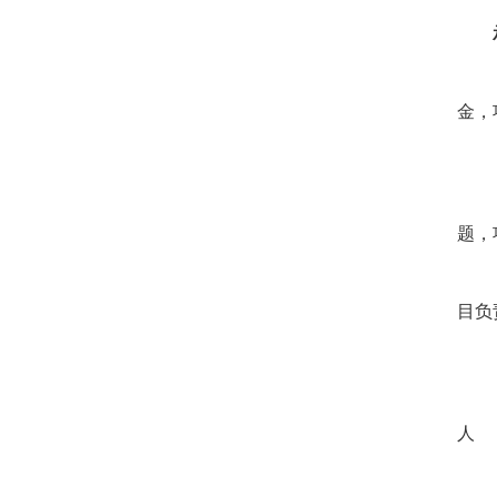
金，
题，
目负
人