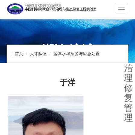
切
换
导
航
湖泊 流域

首页
人才队伍
蓝藻水华预警与应急处置
治
理
于洋
修
复
管
理