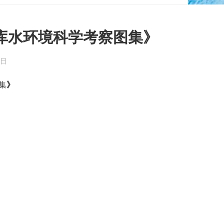
库水环境科学考察图集》
8日
集
》