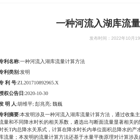
一种河流入湖库流
发布时间：2022年10月1
专利名称
:
一种河流入湖库流量计算方法
专利类别
:
发明
专 利 号
:ZL201710892965.X
授权公告日
:2020-10-30
发 明 人
:
胡维平
;
彭兆亮
;
魏巍
专利摘要
:
本发明涉及一种河流入湖库流量计算方法，通过收集主
流量和不同降水时长的相关系数，遴选出与断面流量显著相关的
时长
T
内总降水关系式，计算在降水时长内单位面积总降水的产
库流量；本发明的流量计算方法还基于水量平衡原理对计算涉及